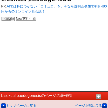
PR:
AIでは身につかない「コミュ力」を。今なら説明会参加で初月480
円からのオンライン英会話！
幼体
两性生殖
中国語
訳
bisexual paedogenesisのページの著作権
トップページに戻る
ページ上部に戻る