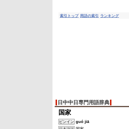
索引トップ
用語の索引
ランキング
日中中日専門用語辞典
国家
guó jiā
ピンイン
国家
日本語訳