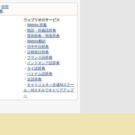
｜
学問
典
ウェブリオのサービス
・
Weblio 辞書
・
類語・対義語辞典
・
英和辞典・和英辞典
・
Weblio翻訳
・
日中中日辞典
・
日韓韓日辞典
・
フランス語辞典
・
インドネシア語辞典
・
タイ語辞典
・
ベトナム語辞典
・
古語辞典
・
キャリジェネ～生成AIスクー
ル・AIスキルでキャリアアップ
～