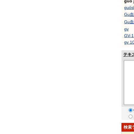
guó 
guós
Gu
Gu
gv
GV-1
gv 1
テキ
検索