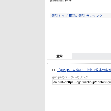
索引トップ
用語の索引
ランキング
意味
>>
「guó jiā」を含む日中中日辞典の索
guó jiāのページへのリンク