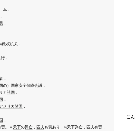
ーム．
．
員
．
．
≒政权机关．
銀行
．
者
．
国
の）
国家安全保障会議
．
リカ
諸国
．
国
．
アメリカ
諸国
．
こん
国
．
夫有责。＝
天下
の
興亡
，
匹夫
も責あり．≒天下兴亡，匹夫有责．