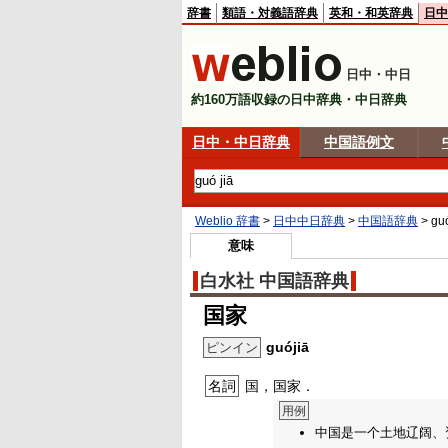
辞書
類語・対義語辞典
英和・和英辞典
日中
日中・中日
約160万語収録の日中辞典・中日辞典
日中・中日辞典
中国語例文
Weblio 辞書
>
日中中日辞典
>
中国語辞典
>
guó
意味
白水社 中国語辞典
国家
guójiā
ピンイン
名詞
国，国家．
用例
中国是一个土地辽阔、