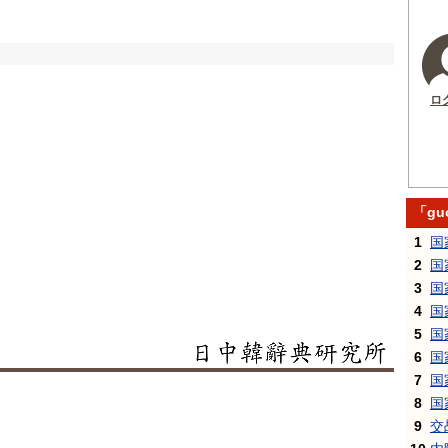
ロ
「gu
1
国
2
国
3
国
4
国
5
国
6
国
7
国
8
国
9
交