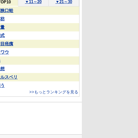
▼
11～20
▼
21～30
TOP10
花狭口蛙
苏枋
実量
葬式
满目疮痍
カワウ
光
猜想
サルスベリ
飼う
>>もっとランキングを見る