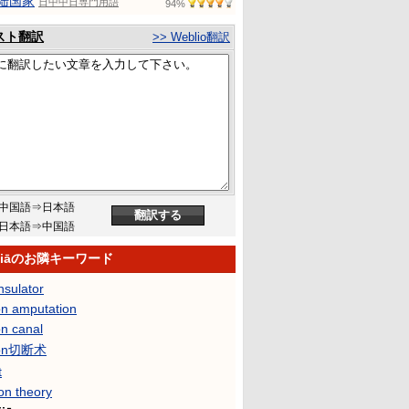
陆国家
日中中日専門用語
94%
スト翻訳
>> Weblio翻訳
中国語⇒日本語
日本語⇒中国語
 jiāのお隣キーワード
nsulator
n amputation
n canal
on切断术
t
on theory