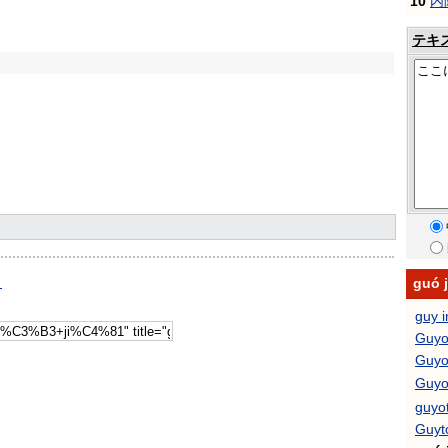
10
内
テキ
guó
引
guy i
Guyo
Guyo
Guy
guyo
Guyt