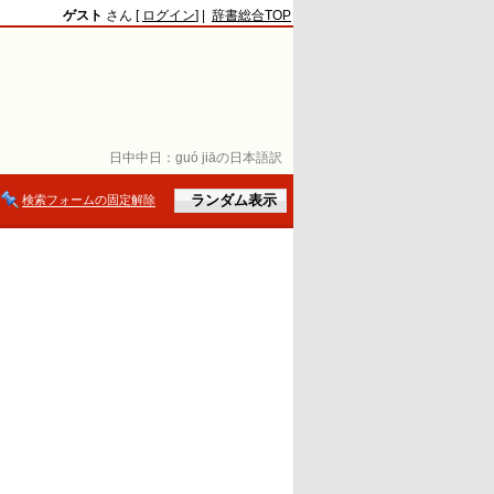
ゲスト
さん [
ログイン
] |
辞書総合TOP
日中中日：
guó jiāの日本語訳
検索フォームの固定解除