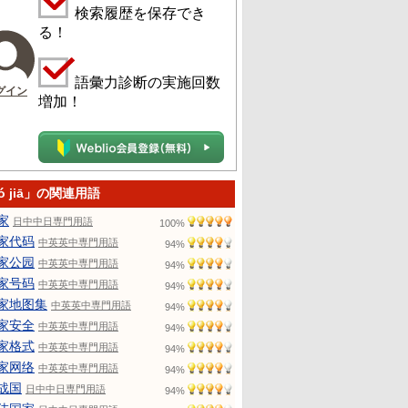
検索履歴を保存でき
る！
語彙力診断の実施回数
グイン
増加！
ó jiā」の関連用語
家
日中中日専門用語
100%
家代码
中英英中専門用語
94%
家公园
中英英中専門用語
94%
家号码
中英英中専門用語
94%
家地图集
中英英中専門用語
94%
家安全
中英英中専門用語
94%
家格式
中英英中専門用語
94%
家网络
中英英中専門用語
94%
战国
日中中日専門用語
94%