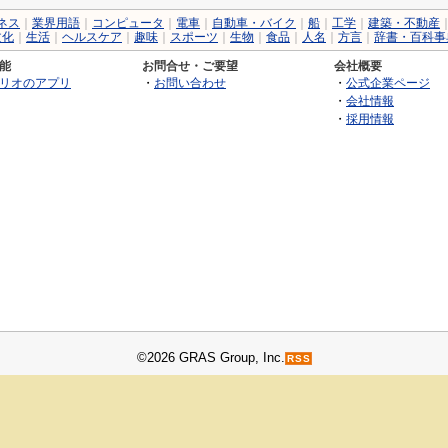
ネス
｜
業界用語
｜
コンピュータ
｜
電車
｜
自動車・バイク
｜
船
｜
工学
｜
建築・不動産
文化
｜
生活
｜
ヘルスケア
｜
趣味
｜
スポーツ
｜
生物
｜
食品
｜
人名
｜
方言
｜
辞書・百科事
能
お問合せ・ご要望
会社概要
リオのアプリ
・
お問い合わせ
・
公式企業ページ
・
会社情報
・
採用情報
©2026 GRAS Group, Inc.
RSS