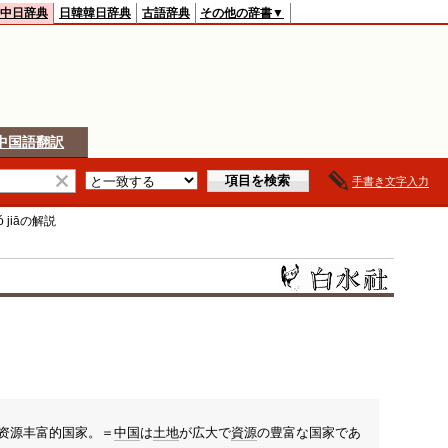
中日辞典
日韓韓日辞典
古語辞典
その他の辞書▼
中国語翻訳
手書き文字入力
 jiā
の解説
资源丰富的国家。＝
中国
は
土地
が広大で
資源
の豊富な国家であ