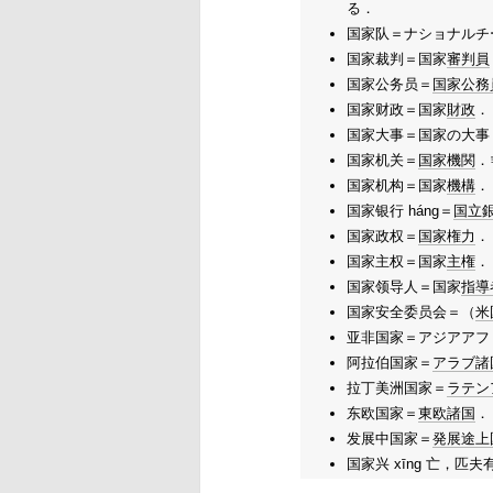
る．
国家队＝ナショナルチ
国家裁判＝国家
審判員
国家公务员＝
国家公務
国家财政＝国家
財政
．
国家大事＝国家の大事
国家机关＝
国家機関
．
国家机构＝国家
機構
．
国家银行 háng＝
国立
国家政权＝
国家権力
．
国家主权＝国家
主権
．
国家领导人＝国家
指導
国家安全委员会＝（
米
亚非国家＝アジアアフ
阿拉伯国家＝
アラブ
諸
拉丁美洲国家＝
ラテン
东欧国家＝
東欧
諸国
．
发展中国家＝
発展途上
国家兴 xīng 亡，匹