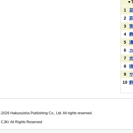
▼
1
2
3
4
5
6
7
8
9
10
2026 Hakusuisha Publishing Co., Ltd. All rights reserved.
 CJKI. All Rights Reserved