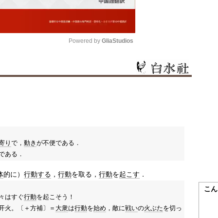
Powered by 
GliaStudios
Mute
寄り
で，
動き
が不便である．
である．
体
的に）
行動する
，
行動
を取る，
行動
を
起こす
．
こん
々はすぐ
行動
を起こそう！
开火。〔＋方補〕＝
大衆
は
行動
を
始め
，敵に
戦い
の
火ぶた
を切っ