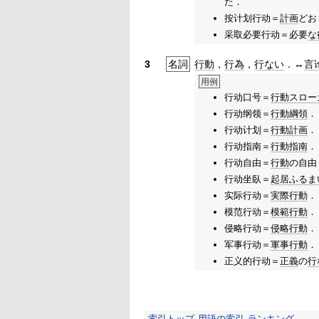
た．
按计划行动＝
計画
どお
采取必要行动＝必要
な
3
名詞
行動
，
行為
，
行ない
．↔
言
用例
行动口号＝
行動
スロー
行动纲领＝
行動綱領
．
行动计划＝
行動
計画
．
行动指南＝
行動
指南
．
行动自由＝
行動
の自由
行动坐臥＝
起居
ふるま
实际行动＝
実際
行動
．
模范行动＝
模範
行動
．
侵略行动＝
侵略
行動
．
军事行动＝
軍事行動
．
正义的行动＝
正義
の
行
索引トップ
用語の索引
ランキング