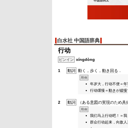
白水社 中国語辞典
行动
xíngdòng
ピンイン
1
動詞
動く，歩く，
動き回る
．
用例
年岁大，行动不便＝
年
行动缓慢＝
動き
が
緩慢
2
動詞
（ある
意図
の
実現
のため
具
用例
我们马上行动吧！＝我
群众行动起来，向敌人