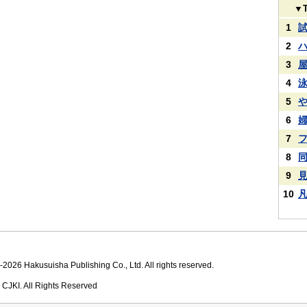
▼
1
2
3
4
5
6
7
8
9
10
2026 Hakusuisha Publishing Co., Ltd. All rights reserved.
 CJKI. All Rights Reserved