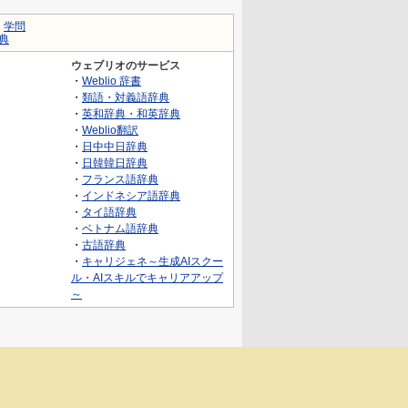
｜
学問
典
ウェブリオのサービス
・
Weblio 辞書
・
類語・対義語辞典
・
英和辞典・和英辞典
・
Weblio翻訳
・
日中中日辞典
・
日韓韓日辞典
・
フランス語辞典
・
インドネシア語辞典
・
タイ語辞典
・
ベトナム語辞典
・
古語辞典
・
キャリジェネ～生成AIスクー
ル・AIスキルでキャリアアップ
～