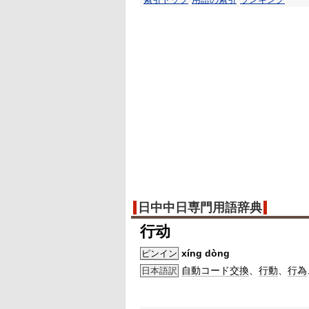
日中中日専門用語辞典
行动
xíng dòng
ピンイン
自動
コード
交換
、
行動
、
行為
日本語訳