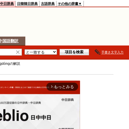
中日辞典
日韓韓日辞典
古語辞典
その他の辞書▼
中国語翻訳
手書き文字入力
ngdòng
の解説
もっとみる
arrow_forward_ios