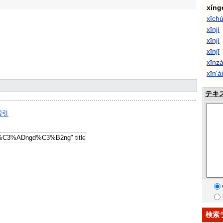
xíng
xīch
xīnjì
xīnjí
xīnjī
xīnz
xīn'ài
テキ
索引
検索