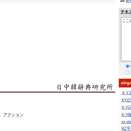
10
匪
テキ
xín
ＸＹ
XY
X-
X-Y
、
アクション
xz p
XZ