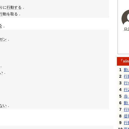
りに
行動する
．
行
動を取る．
论
．
ロ
ガン
．
「xí
．
1
動
い
．
2
行
3
行
4
行
5
歩
6
動
ない
．
7
行
8
提
9
行