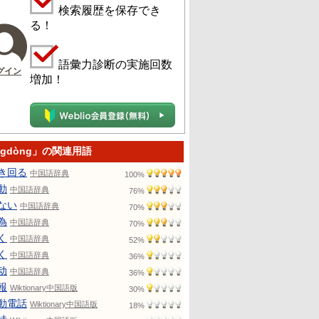
検索履歴を保存でき
る！
語彙力診断の実施回数
グイン
増加！
ngdòng」の関連用語
き回る
中国語辞典
100%
動
中国語辞典
76%
ない
中国語辞典
70%
為
中国語辞典
70%
く
中国語辞典
52%
く
中国語辞典
36%
动
中国語辞典
36%
報
Wiktionary中国語版
30%
動電話
Wiktionary中国語版
18%