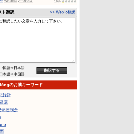
特
Wiktionary中国語版
16%
スト翻訳
>> Weblio翻訳
中国語⇒日本語
日本語⇒中国語
gdòngのお隣キーワード
記録計
记录器
Y记录控制盒
轴
lane
平面