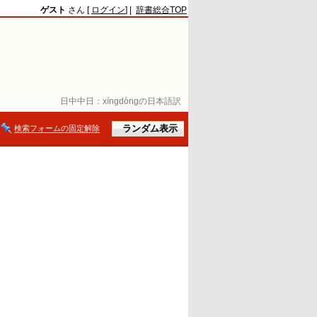
ゲスト
さん [
ログイン
] |
辞書総合TOP
日中中日：
xíngdòngの日本語訳
検索フォームの固定解除