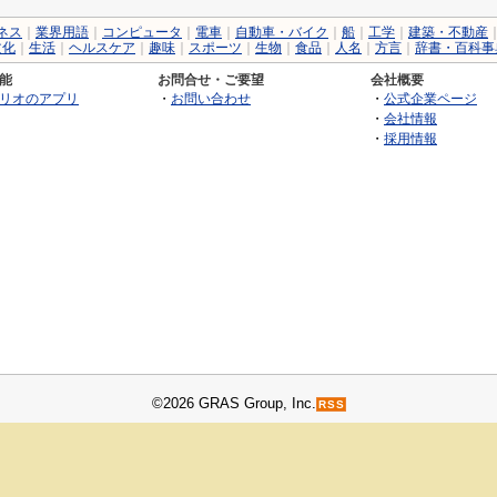
ネス
｜
業界用語
｜
コンピュータ
｜
電車
｜
自動車・バイク
｜
船
｜
工学
｜
建築・不動産
文化
｜
生活
｜
ヘルスケア
｜
趣味
｜
スポーツ
｜
生物
｜
食品
｜
人名
｜
方言
｜
辞書・百科事
能
お問合せ・ご要望
会社概要
リオのアプリ
・
お問い合わせ
・
公式企業ページ
・
会社情報
・
採用情報
©2026 GRAS Group, Inc.
RSS