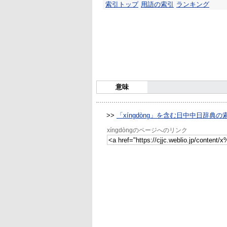
索引トップ
用語の索引
ランキング
意味
>>
「xíngdòng」を含む日中中日辞典の
xíngdòngのページへのリンク