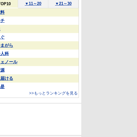
▼
11～20
▼
21～30
TOP10
試料
ハチ
屋
泳ぐ
やまがら
婦人科
フェノール
同源
見届ける
凡是
>>もっとランキングを見る