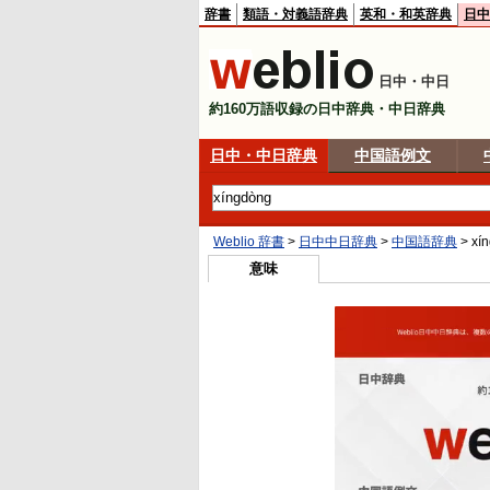
辞書
類語・対義語辞典
英和・和英辞典
日中
日中・中日
約160万語収録の日中辞典・中日辞典
日中・中日辞典
中国語例文
Weblio 辞書
>
日中中日辞典
>
中国語辞典
>
xí
意味