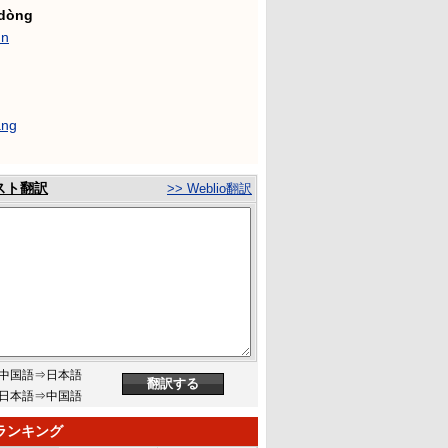
dòng
ún
àng
スト翻訳
>> Weblio翻訳
中国語⇒日本語
日本語⇒中国語
ランキング