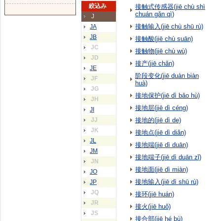
絞込み
接触式传感器(jiē chù shì
chuán gǎn qì)
J
接触输入(jiē chù shū rù)
JA
JB
接触酸(jiē chù suān)
JC
接触物(jiē chù wù)
JD
接产(jiē chǎn)
JE
阶段变化(jiē duàn biàn
JF
huà)
JG
接地保护(jiē dì bǎo hù)
JH
接地层(jiē dì céng)
JI
JJ
接地的(jiē dì de)
JK
接地点(jiē dì diǎn)
JL
接地端(jiē dì duān)
JM
接地端子(jiē dì duān zǐ)
JN
接地面(jiē dì miàn)
JO
接地输入(jiē dì shū rù)
JP
JQ
接环(jiē huán)
JR
接火(jiē huǒ)
JS
接合部(jiē hé bù)