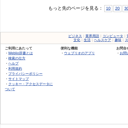
もっと先のページを見る：
10
20
3
ビジネス
｜
業界用語
｜
コンピュータ
｜
文化
｜
生活
｜
ヘルスケア
｜
趣味
｜
ご利用にあたって
便利な機能
お問合
・
Weblio辞書とは
・
ウェブリオのアプリ
・
お問
・
検索の仕方
・
ヘルプ
・
利用規約
・
プライバシーポリシー
・
サイトマップ
・
クッキー・アクセスデータに
ついて