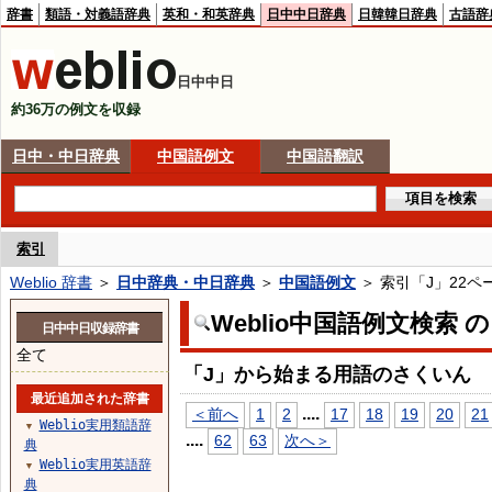
辞書
類語・対義語辞典
英和・和英辞典
日中中日辞典
日韓韓日辞典
古語辞
日中中日
約36万の例文を収録
日中・中日辞典
中国語例文
中国語翻訳
索引
Weblio 辞書
＞
日中辞典・中日辞典
＞
中国語例文
＞ 索引「J」22ペ
Weblio中国語例文検索 
日中中日収録辞書
全て
「J」から始まる用語のさくいん
最近追加された辞書
...
.
＜前へ
1
2
17
18
19
20
21
Weblio実用類語辞
▼
...
.
62
63
次へ＞
典
Weblio実用英語辞
▼
典