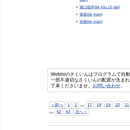
接口组件(jiē kǒu zǔ jiàn)
接面(jiē miàn)
街面(jiē miàn)
Weblioのさくいんはプログラムで
一部不適切なさくいんの配置が含まれ
了承くださいませ。
お問い合わせ
。
...
.
＜前へ
1
2
17
18
19
20
21
...
.
62
63
次へ＞