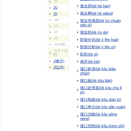
JT
接合焊(jiē hé hàn)
JU
接合网(jiē hé wǎng)
JV
JW
接近传感器(jiē jìn chuán
gǎn qì)
JX
JY
接近的(jiē jìn de)
JZ
阶级分化(jiē jí fēn huà)
J(50音)
阶级分析(jiē jí fēn xī)
J(タイ文
阶距(jiē jù)
字)
J(数字)
揭开(jiē kāi)
J(記号)
接口标准(jiē kǒu biāo
zhǔn)
接口板(jiē kǒu bǎn)
接口处理器(jiē kǒu chù lǐ
qì)
接口电路(jiē kǒu diàn lù)
接口单元(jiē kǒu dān yuán)
接口功能(jiē kǒu gōng
néng)
接口控制(jiē kǒu kòng zhì)