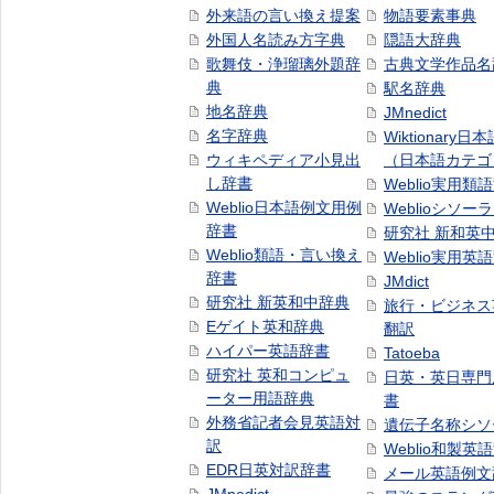
外来語の言い換え提案
物語要素事典
外国人名読み方字典
隠語大辞典
歌舞伎・浄瑠璃外題辞
古典文学作品名
典
駅名辞典
地名辞典
JMnedict
名字辞典
Wiktionary日
ウィキペディア小見出
（日本語カテゴ
し辞書
Weblio実用類
Weblio日本語例文用例
Weblioシソー
辞書
研究社 新和英
Weblio類語・言い換え
Weblio実用英
辞書
JMdict
研究社 新英和中辞典
旅行・ビジネス
Eゲイト英和辞典
翻訳
ハイパー英語辞書
Tatoeba
研究社 英和コンピュ
日英・英日専門
ーター用語辞典
書
外務省記者会見英語対
遺伝子名称シソ
訳
Weblio和製英
EDR日英対訳辞書
メール英語例文