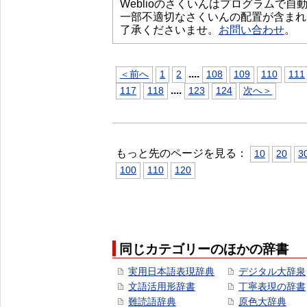
Weblioのさくいんはプログラムで
一部不適切なさくいんの配置が含まれ
了承くださいませ。
お問い合わせ
。
...
.
＜前へ
1
2
108
109
110
111
...
.
117
118
123
124
次へ＞
もっと先のページを見る：
10
20
3
100
110
120
同じカテゴリーのほかの辞書
実用日本語表現辞典
デジタル大辞泉
文語活用形辞書
丁寧表現の辞書
難読語辞典
原色大辞典