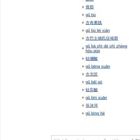
骨部
gǔ bù
古布累线
gǔ bù lèi xiàn
古巴士德氏症候群
gǔ bā shì dé shì zhèng
hòu qún
钴绷酸
gǔ bēng suān
古北区
gǔ běi qū
钴宾酸
gǔ bīn suān
谷冰河
gǔ bīng hé