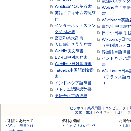
JMnedict
最強のスラング
Weblio記号和英辞書
Weblio専門用
英語イディオム表現辞
書
典
Wiktionary英語
インターネットスラン
白水社 中国語
グ英和辞典
日中中日専門用
斎藤和英大辞典
Wiktionary日
人口統計学英英辞書
（中国語カテゴ
Weblio例文辞書
韓国語単語辞書
EDR日中対訳辞書
インドネシア語
Weblio中日対訳辞書
書
Tatoeba中国語例文辞
Wiktionary日
書
（フランス語カ
インドネシア語辞書
リ）
ベトナム語翻訳辞書
学研全訳古語辞典
ビジネス
｜
業界用語
｜
コンピュータ
｜
文化
｜
生活
｜
ヘルスケア
｜
趣味
｜
ご利用にあたって
便利な機能
お問合
・
Weblio辞書とは
・
ウェブリオのアプリ
・
お問
・
検索の仕方