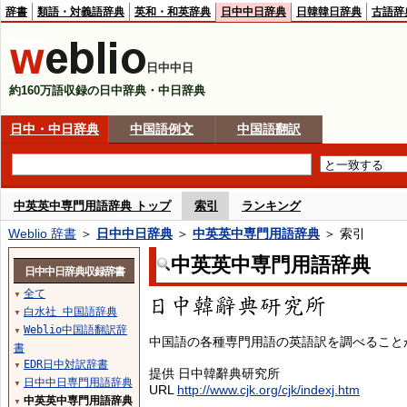
辞書
類語・対義語辞典
英和・和英辞典
日中中日辞典
日韓韓日辞典
古語辞
日中中日
約160万語収録の日中辞典・中日辞典
日中・中日辞典
中国語例文
中国語翻訳
中英英中専門用語辞典 トップ
索引
ランキング
Weblio 辞書
＞
日中中日辞典
＞
中英英中専門用語辞典
＞ 索引
中英英中専門用語辞典
日中中日辞典収録辞書
全て
▼
白水社 中国語辞典
▼
Weblio中国語翻訳辞
▼
中国語の各種専門用語の英語訳を調べること
書
EDR日中対訳辞書
▼
提供 日中韓辭典研究所
日中中日専門用語辞典
▼
URL
http://www.cjk.org/cjk/indexj.htm
中英英中専門用語辞典
▼