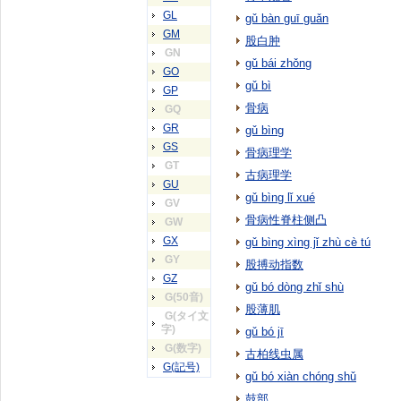
GL
gǔ bàn guī guǎn
GM
股白肿
GN
gǔ bái zhǒng
GO
gǔ bì
GP
骨病
GQ
GR
gǔ bìng
GS
骨病理学
GT
古病理学
GU
gǔ bìng lǐ xué
GV
骨病性脊柱侧凸
GW
GX
gǔ bìng xìng jǐ zhù cè tú
GY
股搏动指数
GZ
gǔ bó dòng zhǐ shù
G(50音)
股薄肌
G(タイ文
字)
gǔ bó jī
G(数字)
古柏线虫属
G(記号)
gǔ bó xiàn chóng shǔ
鼓部