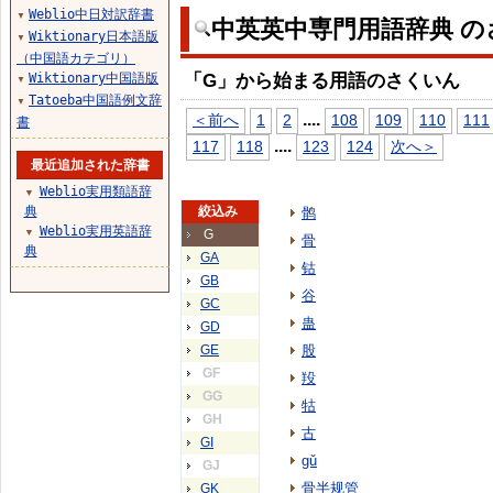
Weblio中日対訳辞書
▼
中英英中専門用語辞典 の
Wiktionary日本語版
▼
（中国語カテゴリ）
「G」から始まる用語のさくいん
Wiktionary中国語版
▼
Tatoeba中国語例文辞
▼
...
.
＜前へ
1
2
108
109
110
111
書
...
.
117
118
123
124
次へ＞
最近追加された辞書
Weblio実用類語辞
▼
典
絞込み
鹘
Weblio実用英語辞
▼
G
骨
典
GA
钴
GB
谷
GC
蛊
GD
GE
股
GF
羖
GG
牯
GH
古
GI
gǔ
GJ
骨半规管
GK