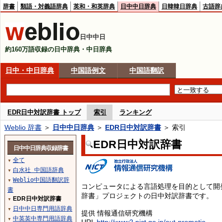
辞書
類語・対義語辞典
英和・和英辞典
日中中日辞典
日韓韓日辞典
古語辞
日中中日
約160万語収録の日中辞典・中日辞典
日中・中日辞典
中国語例文
中国語翻訳
EDR日中対訳辞書 トップ
索引
ランキング
Weblio 辞書
＞
日中中日辞典
＞
EDR日中対訳辞書
＞ 索引
EDR日中対訳辞書
日中中日辞典収録辞書
全て
▼
白水社 中国語辞典
▼
Weblio中国語翻訳辞
▼
コンピュータによる言語処理を目的として開
書
辞書」プロジェクトの日中対訳辞書です。
EDR日中対訳辞書
▼
日中中日専門用語辞典
▼
提供 情報通信研究機構
中英英中専門用語辞典
▼