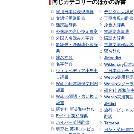
同じカテゴリーのほかの辞書
実用日本語表現辞典
デジタル大辞泉
文語活用形辞書
丁寧表現の辞書
難読語辞典
原色大辞典
外来語の言い換え提案
物語要素事典
外国人名読み方字典
隠語大辞典
歌舞伎・浄瑠璃外題辞
古典文学作品名
典
駅名辞典
地名辞典
JMnedict
名字辞典
Wiktionary日
ウィキペディア小見出
（日本語カテゴ
し辞書
Weblio実用類
Weblio日本語例文用例
Weblioシソー
辞書
研究社 新和英
Weblio類語・言い換え
Weblio実用英
辞書
JMdict
研究社 新英和中辞典
旅行・ビジネス
Eゲイト英和辞典
翻訳
ハイパー英語辞書
Tatoeba
研究社 英和コンピュ
日英・英日専門