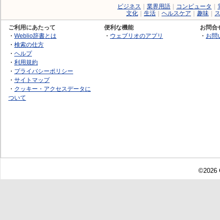
ビジネス
｜
業界用語
｜
コンピュータ
｜
文化
｜
生活
｜
ヘルスケア
｜
趣味
｜
ご利用にあたって
便利な機能
お問合
・
Weblio辞書とは
・
ウェブリオのアプリ
・
お問
・
検索の仕方
・
ヘルプ
・
利用規約
・
プライバシーポリシー
・
サイトマップ
・
クッキー・アクセスデータに
ついて
©2026 