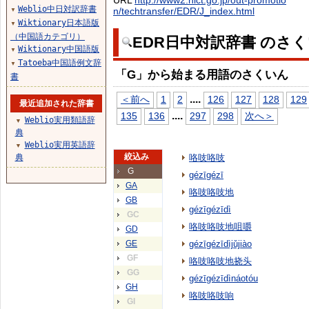
URL
http://www2.nict.go.jp/out-promotio
Weblio中日対訳辞書
n/techtransfer/EDR/J_index.html
▼
Wiktionary日本語版
▼
（中国語カテゴリ）
EDR日中対訳辞書 のさ
Wiktionary中国語版
▼
Tatoeba中国語例文辞
▼
「G」から始まる用語のさくいん
書
...
.
＜前へ
1
2
126
127
128
129
最近追加された辞書
...
.
135
136
297
298
次へ＞
Weblio実用類語辞
▼
典
Weblio実用英語辞
▼
絞込み
典
咯吱咯吱
G
gézīgézī
GA
咯吱咯吱地
GB
gézīgézīdì
GC
咯吱咯吱地咀嚼
GD
GE
gézīgézīdìjǔjiào
GF
咯吱咯吱地挠头
GG
gézīgézīdìnáotóu
GH
咯吱咯吱响
GI