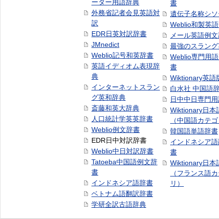
ーター用語辞典
書
外務省記者会見英語対
遺伝子名称シソ
訳
Weblio和製英
EDR日英対訳辞書
メール英語例文
JMnedict
最強のスラング
Weblio記号和英辞書
Weblio専門用
英語イディオム表現辞
書
典
Wiktionary英語
インターネットスラン
白水社 中国語
グ英和辞典
日中中日専門用
斎藤和英大辞典
Wiktionary日
人口統計学英英辞書
（中国語カテゴ
Weblio例文辞書
韓国語単語辞書
EDR日中対訳辞書
インドネシア語
Weblio中日対訳辞書
書
Tatoeba中国語例文辞
Wiktionary日
書
（フランス語カ
インドネシア語辞書
リ）
ベトナム語翻訳辞書
学研全訳古語辞典