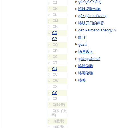
gézīgézīxiǎng
GJ
咯吱咯吱作响
GK
GL
gézīgézīzuóxiǎng
GM
咯吱开门的声音
GN
gézīkāiméndíshēngyīn
GO
蛤仔
GP
gézǎi
GQ
GR
隔岸观火
GS
géànguānhuǒ
GT
咯哧咯哧
GU
咯嘣咯嘣
GV
咯嚓
GW
GX
GY
GZ
G(50音)
G(タイ文
字)
G(数字)
G(記号)