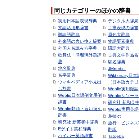
同じカテゴリーのほかの辞書
実用日本語表現辞典
デジタル大辞泉
文語活用形辞書
丁寧表現の辞書
難読語辞典
原色大辞典
外来語の言い換え提案
物語要素事典
外国人名読み方字典
隠語大辞典
歌舞伎・浄瑠璃外題辞
古典文学作品名
典
駅名辞典
地名辞典
JMnedict
名字辞典
Wiktionary日
ウィキペディア小見出
（日本語カテゴ
し辞書
Weblio実用類
Weblio日本語例文用例
Weblioシソー
辞書
研究社 新和英
Weblio類語・言い換え
Weblio実用英
辞書
JMdict
研究社 新英和中辞典
旅行・ビジネス
Eゲイト英和辞典
翻訳
ハイパー英語辞書
Tatoeba