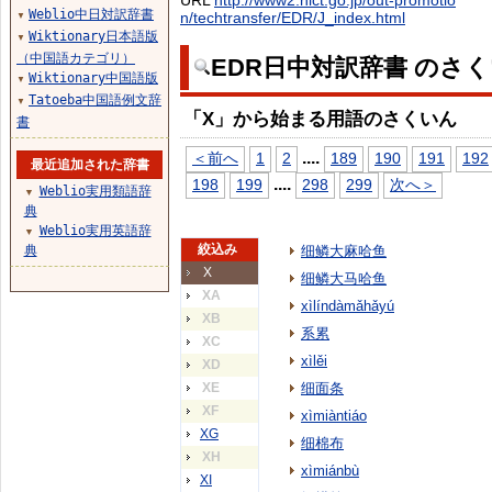
URL
http://www2.nict.go.jp/out-promotio
Weblio中日対訳辞書
n/techtransfer/EDR/J_index.html
▼
Wiktionary日本語版
▼
（中国語カテゴリ）
EDR日中対訳辞書 のさ
Wiktionary中国語版
▼
Tatoeba中国語例文辞
▼
「X」から始まる用語のさくいん
書
...
.
＜前へ
1
2
189
190
191
192
最近追加された辞書
...
.
198
199
298
299
次へ＞
Weblio実用類語辞
▼
典
Weblio実用英語辞
▼
絞込み
典
细鳞大麻哈鱼
X
细鳞大马哈鱼
XA
xìlíndàmǎhǎyú
XB
系累
XC
xìlěi
XD
XE
细面条
XF
xìmiàntiáo
XG
细棉布
XH
xìmiánbù
XI