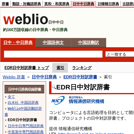
辞書
類語・対義語辞典
英和・和英辞典
日中中日辞典
日韓韓日辞典
古語辞
日中中日
約160万語収録の日中辞典・中日辞典
日中・中日辞典
中国語例文
中国語翻訳
EDR日中対訳辞書 トップ
索引
ランキング
Weblio 辞書
＞
日中中日辞典
＞
EDR日中対訳辞書
＞ 索引
EDR日中対訳辞書
日中中日辞典収録辞書
全て
▼
白水社 中国語辞典
▼
Weblio中国語翻訳辞
▼
コンピュータによる言語処理を目的として開
書
辞書」プロジェクトの日中対訳辞書です。
EDR日中対訳辞書
▼
日中中日専門用語辞典
▼
提供 情報通信研究機構
中英英中専門用語辞典
▼