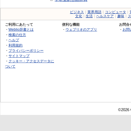
ビジネス
｜
業界用語
｜
コンピュータ
｜
文化
｜
生活
｜
ヘルスケア
｜
趣味
｜
ご利用にあたって
便利な機能
お問合
・
Weblio辞書とは
・
ウェブリオのアプリ
・
お問
・
検索の仕方
・
ヘルプ
・
利用規約
・
プライバシーポリシー
・
サイトマップ
・
クッキー・アクセスデータに
ついて
©2026 