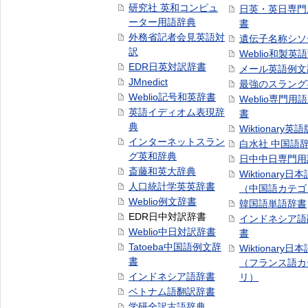
研究社 英和コンピュ
日英・英日専門
ーター用語辞典
書
外務省記者会見英語対
遺伝子名称シソ
訳
Weblio和製英
EDR日英対訳辞書
メール英語例文
JMnedict
最強のスラング
Weblio記号和英辞書
Weblio専門用
英語イディオム表現辞
書
典
Wiktionary英語
インターネットスラン
白水社 中国語
グ英和辞典
日中中日専門用
斎藤和英大辞典
Wiktionary日
人口統計学英英辞書
（中国語カテゴ
Weblio例文辞書
韓国語単語辞書
EDR日中対訳辞書
インドネシア語
Weblio中日対訳辞書
書
Tatoeba中国語例文辞
Wiktionary日
書
（フランス語カ
インドネシア語辞書
リ）
ベトナム語翻訳辞書
学研全訳古語辞典