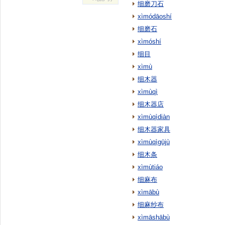
细磨刀石
xìmódāoshí
细磨石
xìmóshí
细目
xìmù
细木器
xìmùqì
细木器店
xìmùqìdiàn
细木器家具
xìmùqìgūjù
细木条
xìmùtiáo
细麻布
xìmābù
细麻纱布
xìmāshābù