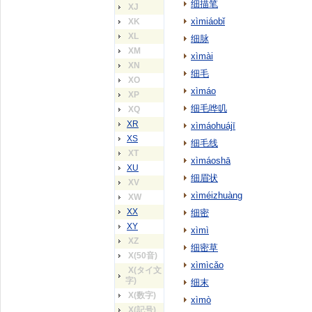
细描笔
XJ
xìmiáobǐ
XK
XL
细脉
XM
xìmài
XN
细毛
XO
xìmáo
XP
细毛哗叽
XQ
XR
xìmáohuájī
XS
细毛线
XT
xìmáoshā
XU
细眉状
XV
xìméizhuàng
XW
XX
细密
XY
xìmì
XZ
细密草
X(50音)
xìmìcǎo
X(タイ文
字)
细末
X(数字)
xìmò
X(記号)