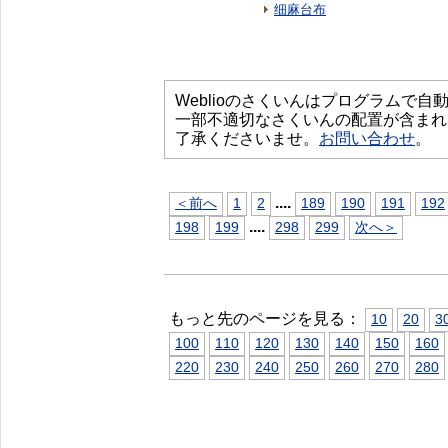
细麻台布
Weblioのさくいんはプログラムで
一部不適切なさくいんの配置が含まれ
了承くださいませ。
お問い合わせ
。
...
.
＜前へ
1
2
189
190
191
192
...
.
198
199
298
299
次へ＞
もっと先のページを見る：
10
20
3
100
110
120
130
140
150
160
220
230
240
250
260
270
280