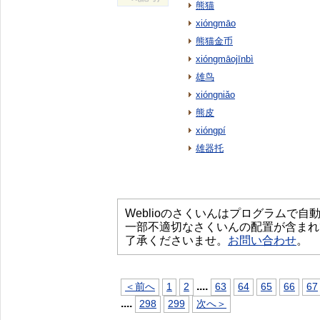
熊猫
xióngmāo
熊猫金币
xióngmāojīnbì
雄鸟
xióngniǎo
熊皮
xióngpí
雄器托
Weblioのさくいんはプログラムで
一部不適切なさくいんの配置が含まれ
了承くださいませ。
お問い合わせ
。
...
.
＜前へ
1
2
63
64
65
66
67
...
.
298
299
次へ＞