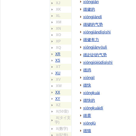
xióngjiàn
XJ
雄健的
XK
XL
xióngjiàndí
XM
雄键的气势
XN
xióngjiàndíqìshì
XO
雄健有力
XP
xióngjiànyòulì
XQ
XR
雄赳赳的气势
XS
xióngjiūjiūdíqìshì
XT
雄鸡
XU
xióngjī
XV
雄快
XW
XX
xióngkuài
XY
雄快的
XZ
xióngkuàidí
X(50音)
雄鹿
X(タイ文
字)
xiónglù
X(数字)
雄猫
X(記号)