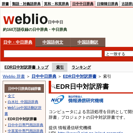
辞書
類語・対義語辞典
英和・和英辞典
日中中日辞典
日韓韓日辞典
古語辞
日中中日
約160万語収録の日中辞典・中日辞典
日中・中日辞典
中国語例文
中国語翻訳
EDR日中対訳辞書 トップ
索引
ランキング
Weblio 辞書
＞
日中中日辞典
＞
EDR日中対訳辞書
＞ 索引
EDR日中対訳辞書
日中中日辞典収録辞書
全て
▼
白水社 中国語辞典
▼
Weblio中国語翻訳辞
▼
コンピュータによる言語処理を目的として開
書
辞書」プロジェクトの日中対訳辞書です。
EDR日中対訳辞書
▼
日中中日専門用語辞典
▼
提供 情報通信研究機構
中英英中専門用語辞典
▼