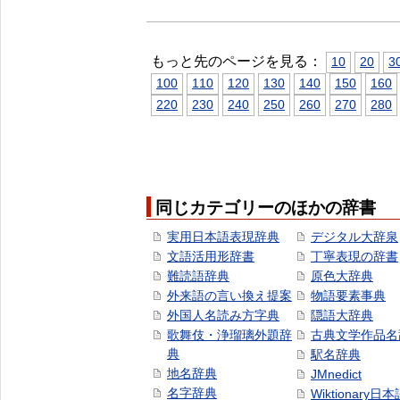
もっと先のページを見る：
10
20
3
100
110
120
130
140
150
160
220
230
240
250
260
270
280
同じカテゴリーのほかの辞書
実用日本語表現辞典
デジタル大辞泉
文語活用形辞書
丁寧表現の辞書
難読語辞典
原色大辞典
外来語の言い換え提案
物語要素事典
外国人名読み方字典
隠語大辞典
歌舞伎・浄瑠璃外題辞
古典文学作品名
典
駅名辞典
地名辞典
JMnedict
名字辞典
Wiktionary日