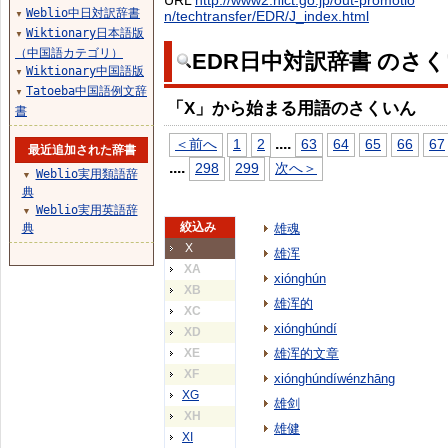
URL
http://www2.nict.go.jp/out-promotio
Weblio中日対訳辞書
n/techtransfer/EDR/J_index.html
▼
Wiktionary日本語版
▼
（中国語カテゴリ）
EDR日中対訳辞書 のさ
Wiktionary中国語版
▼
Tatoeba中国語例文辞
▼
「X」から始まる用語のさくいん
書
...
.
＜前へ
1
2
63
64
65
66
67
最近追加された辞書
...
.
298
299
次へ＞
Weblio実用類語辞
▼
典
Weblio実用英語辞
▼
絞込み
典
雄魂
X
雄浑
XA
xiónghún
XB
雄浑的
XC
xiónghúndí
XD
XE
雄浑的文章
XF
xiónghúndíwénzhāng
XG
雄剑
XH
雄健
XI