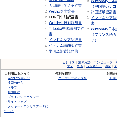
Wiktionary日
人口統計学英英辞書
（中国語カテゴ
Weblio例文辞書
韓国語単語辞書
EDR日中対訳辞書
インドネシア語
Weblio中日対訳辞書
書
Tatoeba中国語例文辞
Wiktionary日
書
（フランス語カ
インドネシア語辞書
リ）
ベトナム語翻訳辞書
学研全訳古語辞典
ビジネス
｜
業界用語
｜
コンピュータ
｜
文化
｜
生活
｜
ヘルスケア
｜
趣味
｜
ご利用にあたって
便利な機能
お問合
・
Weblio辞書とは
・
ウェブリオのアプリ
・
お問
・
検索の仕方
・
ヘルプ
・
利用規約
・
プライバシーポリシー
・
サイトマップ
・
クッキー・アクセスデータに
ついて