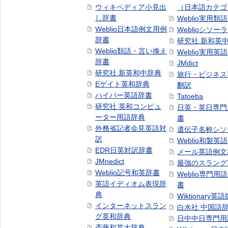
ウィキペディア小見出
（日本語カテゴ
し辞書
Weblio実用類
Weblio日本語例文用例
Weblioシソー
辞書
研究社 新和英
Weblio類語・言い換え
Weblio実用英
辞書
JMdict
研究社 新英和中辞典
旅行・ビジネス
Eゲイト英和辞典
翻訳
ハイパー英語辞書
Tatoeba
研究社 英和コンピュ
日英・英日専門
ーター用語辞典
書
外務省記者会見英語対
遺伝子名称シソ
訳
Weblio和製英
EDR日英対訳辞書
メール英語例文
JMnedict
最強のスラング
Weblio記号和英辞書
Weblio専門用
英語イディオム表現辞
書
典
Wiktionary英語
インターネットスラン
白水社 中国語
グ英和辞典
日中中日専門用
斎藤和英大辞典