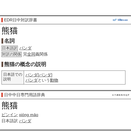
EDR日中対訳辞書
熊猫
名詞
パンダ
日本語訳
完
全同
義関係
対訳の関係
熊猫の概念の説明
日本語での
パンダ
[
パンダ
]
説明
パンダ
という
動物
日中中日専門用語辞典
熊猫
ピンイン
xióng māo
日本語訳
パンダ