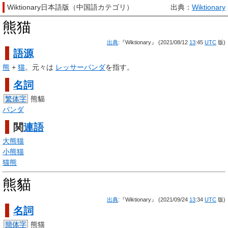
Wiktionary日本語版（中国語カテゴリ）
出典：
Wiktionary
熊猫
出典
:『Wiktionary』 (2021/08/12
13
:45
UTC
版)
語源
熊
+
猫
。元々は
レッサーパンダ
を指す。
名詞
繁体字
熊貓
パンダ
関
連語
大熊猫
小熊猫
猫熊
熊貓
出典
:『Wiktionary』 (2021/09/24
13
:34
UTC
版)
名詞
簡体字
熊猫