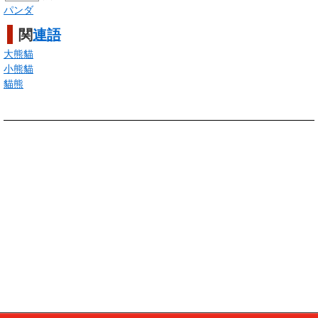
パンダ
関
連語
大熊貓
小熊貓
貓熊