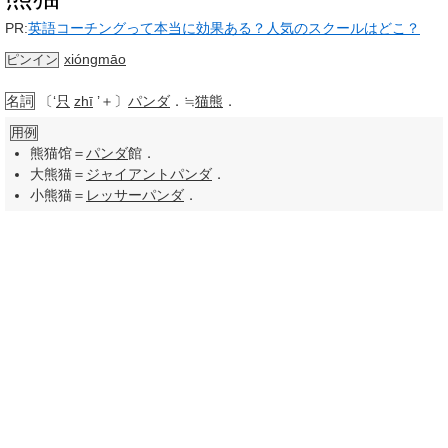
PR:
英語コーチングって本当に効果ある？人気のスクールはどこ？
xióngmāo
ピンイン
名詞
〔‘
只
zhī
’＋〕
パンダ
．≒
猫熊
．
用例
熊猫馆＝
パンダ
館．
大熊猫＝
ジャイアントパンダ
．
小熊猫＝
レッサーパンダ
．