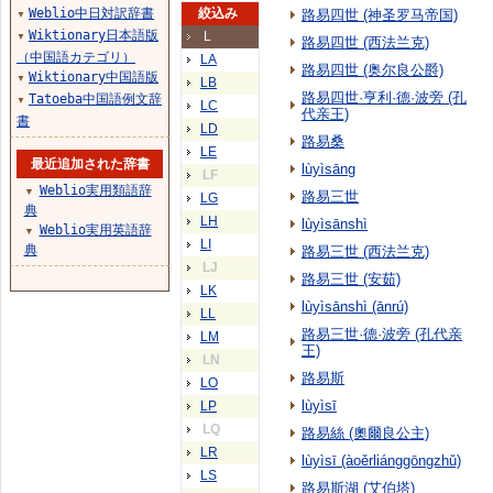
Weblio中日対訳辞書
絞込み
路易四世 (神圣罗马帝国)
▼
Wiktionary日本語版
L
▼
路易四世 (西法兰克)
（中国語カテゴリ）
LA
路易四世 (奥尔良公爵)
Wiktionary中国語版
▼
LB
路易四世·亨利·德·波旁 (孔
Tatoeba中国語例文辞
▼
LC
代亲王)
書
LD
路易桑
LE
最近追加された辞書
lùyìsāng
LF
Weblio実用類語辞
▼
路易三世
LG
典
LH
lùyìsānshì
Weblio実用英語辞
▼
LI
典
路易三世 (西法兰克)
LJ
路易三世 (安茹)
LK
lùyìsānshì (ānrú)
LL
路易三世·德·波旁 (孔代亲
LM
王)
LN
路易斯
LO
lùyìsī
LP
LQ
路易絲 (奧爾良公主)
LR
lùyìsī (àoěrliánggōngzhǔ)
LS
路易斯湖 (艾伯塔)