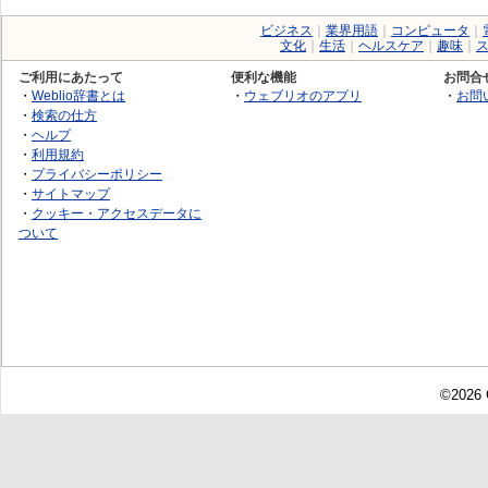
ビジネス
｜
業界用語
｜
コンピュータ
｜
文化
｜
生活
｜
ヘルスケア
｜
趣味
｜
ご利用にあたって
便利な機能
お問合
・
Weblio辞書とは
・
ウェブリオのアプリ
・
お問
・
検索の仕方
・
ヘルプ
・
利用規約
・
プライバシーポリシー
・
サイトマップ
・
クッキー・アクセスデータに
ついて
©2026 