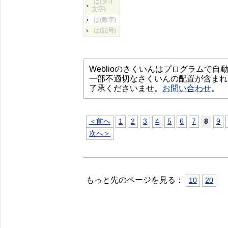
は(タイ
文字)
は(数字)
は(記号)
Weblioのさくいんはプログラムで
一部不適切なさくいんの配置が含まれ
了承くださいませ。
お問い合わせ
。
＜前へ
1
2
3
4
5
6
7
8
9
次へ＞
もっと先のページを見る：
10
20