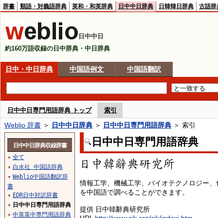
辞書
類語・対義語辞典
英和・和英辞典
日中中日辞典
日韓韓日辞典
古語辞
日中中日
約160万語収録の日中辞典・中日辞典
日中・中日辞典
中国語例文
中国語翻訳
日中中日専門用語辞典 トップ
索引
Weblio 辞書
＞
日中中日辞典
＞
日中中日専門用語辞典
＞ 索引
日中中日専門用語辞典
日中中日辞典収録辞書
全て
▼
白水社 中国語辞典
▼
Weblio中国語翻訳辞
▼
情報工学、機械工学、バイオテクノロジー、
書
を中国語で調べることができます。
EDR日中対訳辞書
▼
日中中日専門用語辞典
▼
提供 日中韓辭典研究所
中英英中専門用語辞典
▼