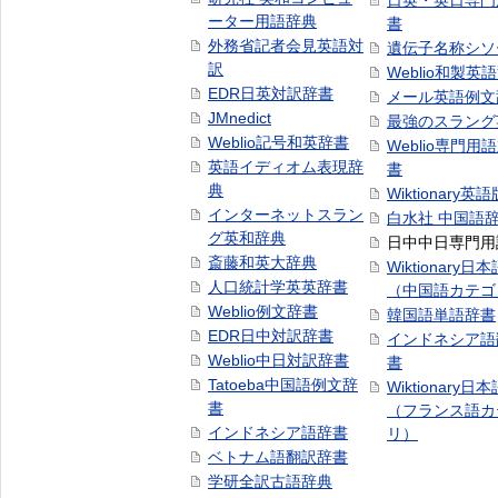
日英・英日専門
ーター用語辞典
書
外務省記者会見英語対
遺伝子名称シソ
訳
Weblio和製英
EDR日英対訳辞書
メール英語例文
JMnedict
最強のスラング
Weblio記号和英辞書
Weblio専門用
英語イディオム表現辞
書
典
Wiktionary英語
インターネットスラン
白水社 中国語
グ英和辞典
日中中日専門用
斎藤和英大辞典
Wiktionary日
人口統計学英英辞書
（中国語カテゴ
Weblio例文辞書
韓国語単語辞書
EDR日中対訳辞書
インドネシア語
Weblio中日対訳辞書
書
Tatoeba中国語例文辞
Wiktionary日
書
（フランス語カ
インドネシア語辞書
リ）
ベトナム語翻訳辞書
学研全訳古語辞典