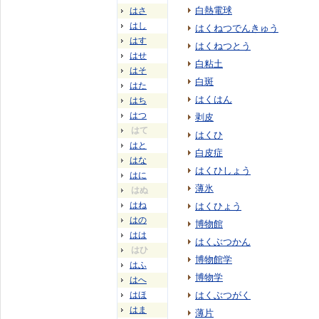
白熱電球
はさ
はし
はくねつでんきゅう
はす
はくねつとう
はせ
白粘土
はそ
白斑
はた
はくはん
はち
はつ
剥皮
はて
はくひ
はと
白皮症
はな
はくひしょう
はに
薄氷
はぬ
はね
はくひょう
はの
博物館
はは
はくぶつかん
はひ
博物館学
はふ
博物学
はへ
はほ
はくぶつがく
はま
薄片