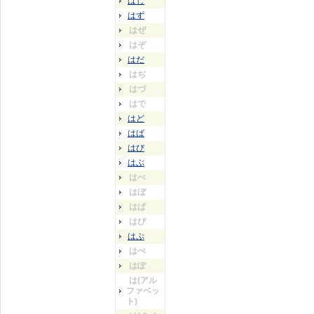
はじ
はず
はぜ
はぞ
はだ
はぢ
はづ
はで
はど
はば
はび
はぶ
はべ
はぼ
はぱ
はぴ
はぷ
はぺ
はぽ
は(アル
ファベッ
ト)