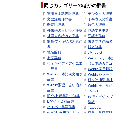
同じカテゴリーのほかの辞書
実用日本語表現辞典
デジタル大辞泉
文語活用形辞書
丁寧表現の辞書
難読語辞典
原色大辞典
外来語の言い換え提案
物語要素事典
外国人名読み方字典
隠語大辞典
歌舞伎・浄瑠璃外題辞
古典文学作品名
典
駅名辞典
地名辞典
JMnedict
名字辞典
Wiktionary日
ウィキペディア小見出
（日本語カテゴ
し辞書
Weblio実用類
Weblio日本語例文用例
Weblioシソー
辞書
研究社 新和英
Weblio類語・言い換え
Weblio実用英
辞書
JMdict
研究社 新英和中辞典
旅行・ビジネス
Eゲイト英和辞典
翻訳
ハイパー英語辞書
Tatoeba
研究社 英和コンピュ