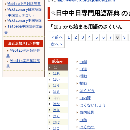
URL
http://www.cjk.org/cjk/indexj.htm
Weblio中日対訳辞書
▼
Wiktionary日本語版
▼
日中中日専門用語辞典 の
（中国語カテゴリ）
Wiktionary中国語版
▼
「は」から始まる用語のさくいん
Tatoeba中国語例文辞
▼
書
＜前へ
1
2
3
4
5
6
7
8
9
最近追加された辞書
次へ＞
Weblio実用類語辞
▼
典
Weblio実用英語辞
絞込み
白銅
▼
典
は
白道
はあ
搏動
はい
拍動
はう
はくどう
はえ
はお
白内障
はか
はくないしょう
はき
白内障匙
はく
白熱
はけ
はくねつ
はこ