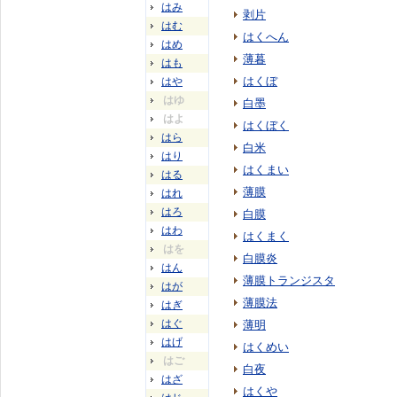
はみ
剥片
はむ
はくへん
はめ
薄暮
はも
はくぼ
はや
はゆ
白墨
はよ
はくぼく
はら
白米
はり
はくまい
はる
薄膜
はれ
はろ
白膜
はわ
はくまく
はを
白膜炎
はん
薄膜トランジスタ
はが
薄膜法
はぎ
はぐ
薄明
はげ
はくめい
はご
白夜
はざ
はくや