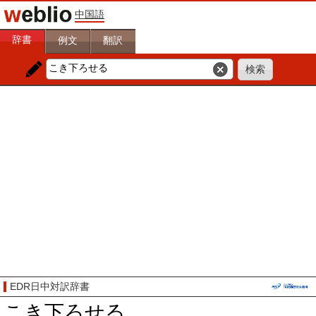
中国語
辞書
例文
翻訳
EDR日中対訳辞書
こき下ろせる