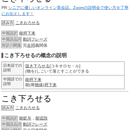
PR:
シニアに優しいオンライン英会話。Zoomの説明会で使い方を丁寧
にお伝えします！
こきおろせる
読み方
能捋下来
中国語訳
動詞
フレーズ
中国語品詞
完
全同
義関係
対訳の関係
こき下ろせるの概念の説明
日本語での
扱き下ろせる
[コキオロセ・ル]
説明
(物を)しごいて落とすことができる
中国語での
能捋下来
説明
能(将
物体
)
捋下来
こき下ろせる
こきおろせる
読み方
能贬斥
，
能诋毁
中国語訳
動詞
フレーズ
中国語品詞