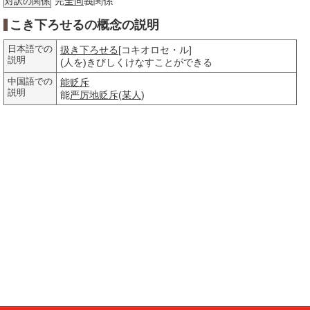
完
全同
義関係
対訳の関係
こき下ろせるの概念の説明
日本語での
扱き下ろせる
[コキオロセ・ル]
説明
(人を)きびしくけなすことができる
中国語での
能贬斥
説明
能
严厉地
贬斥
(
某人
)