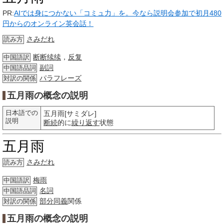
PR:
AIでは身につかない「コミュ力」を。今なら説明会参加で初月480
円からのオンライン英会話！
さみだれ
読み方
断断续续
，
反复
中国語訳
副詞
中国語品詞
パラフレーズ
対訳の関係
五月雨の概念の説明
日本語での
五月雨[サミダレ]
説明
断続
的に
繰り
返す
状態
五月雨
さみだれ
読み方
梅雨
中国語訳
名詞
中国語品詞
部分
同義
関係
対訳の関係
五月雨の概念の説明