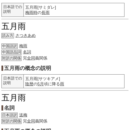
日本語での
五月雨[サミダレ]
説明
梅雨時
の
長雨
五月雨
さつきあめ
読み方
梅雨
中国語訳
名詞
中国語品詞
完
全同
義関係
対訳の関係
五月雨の概念の説明
日本語での
五月雨[サツキアメ]
説明
陰暦
の
5月
頃に降る
雨
五月雨
名詞
送梅
日本語訳
完
全同
義関係
対訳の関係