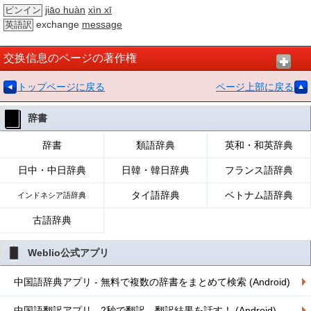
jiāo huàn
xìn xī
ピンイン
exchange
message
英語訳
交换信息のページの著作権
トップページに戻る
ページ上部に戻る
辞書
辞書
類語辞典
英和・和英辞典
日中・中日辞典
日韓・韓日辞典
フランス語辞典
タイ語辞典
ベトナム語辞典
インドネシア語辞典
古語辞典
Weblio公式アプリ
中国語辞典アプリ - 無料で複数の辞書をまとめて検索 (Android)
中国語翻訳アプリ - 2秒で翻訳、翻訳結果を話す！ (Android)