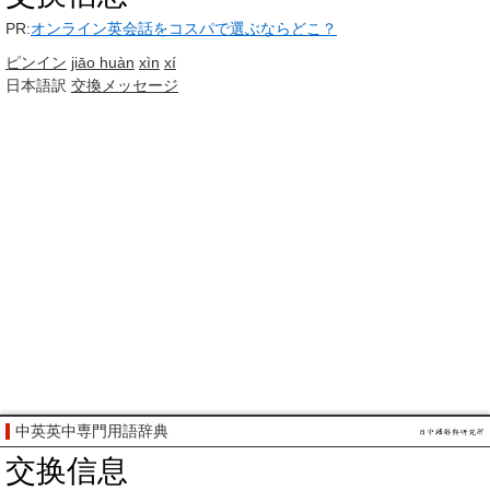
PR:
オンライン英会話をコスパで選ぶならどこ？
ピンイン
jiāo huàn
xìn
xí
日本語訳
交換
メッセージ
中英英中専門用語辞典
交换信息