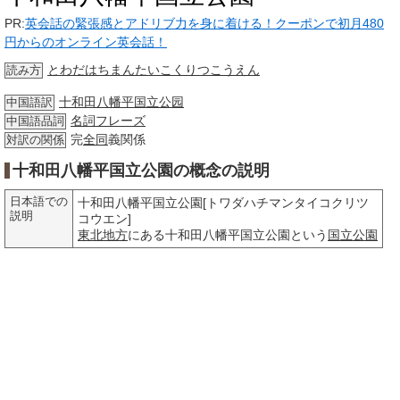
PR:
英会話の緊張感とアドリブ力を身に着ける！クーポンで初月480
円からのオンライン英会話！
とわだはちまんたいこくりつこうえん
読み方
十和田八幡平国立公园
中国語訳
名詞
フレーズ
中国語品詞
完
全同
義関係
対訳の関係
十和田八幡平国立公園の概念の説明
日本語での
十和田八幡平国立公園[トワダハチマンタイコクリツ
説明
コウエン]
東北
地方
にある十和田八幡平国立公園という
国立公園