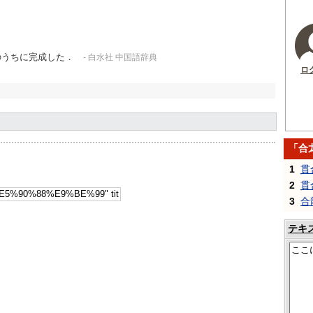
のうちに完成した．
- 白水社 中国語辞典
ロ
「合
1
貫
2
貫
3
合
テキ