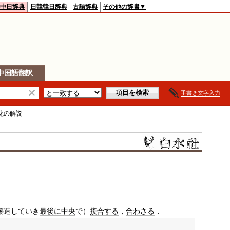
中日辞典
日韓韓日辞典
古語辞典
その他の辞書▼
中国語翻訳
手書き文字入力
龙
の解説
築造していき
最後に
中央
で）
接合する
，
合わさる
．