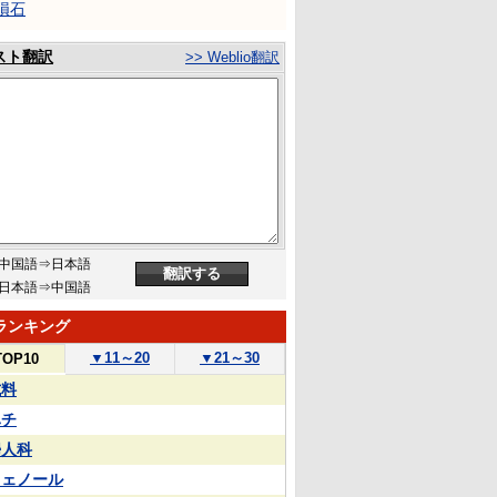
隕石
スト翻訳
>> Weblio翻訳
中国語⇒日本語
日本語⇒中国語
ランキング
▼
11～20
▼
21～30
TOP10
試料
ハチ
婦人科
フェノール