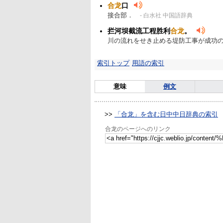
合龙
口
接合部．
- 白水社 中国語辞典
拦河坝截流工程胜利
合龙
。
川の流れをせき止める堤防工事が成功
索引トップ
用語の索引
意味
例文
>>
「合龙」を含む日中中日辞典の索引
合龙のページへのリンク