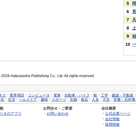
5
6
7
8
9
10
2026 Hakusuisha Publishing Co., Ltd. All rights reserved.
ネス
｜
業界用語
｜
コンピュータ
｜
電車
｜
自動車・バイク
｜
船
｜
工学
｜
建築・不動産
文化
｜
生活
｜
ヘルスケア
｜
趣味
｜
スポーツ
｜
生物
｜
食品
｜
人名
｜
方言
｜
辞書・百科事
能
お問合せ・ご要望
会社概要
リオのアプリ
・
お問い合わせ
・
公式企業ページ
・
会社情報
・
採用情報