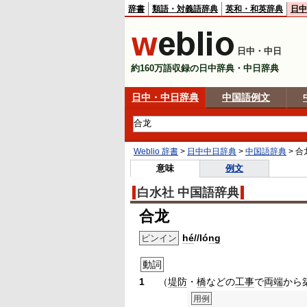
辞書
類語・対義語辞典
英和・和英辞典
日中
日中・中日
約160万語収録の日中辞典・中日辞典
日中・中日辞典
中国語例文
Weblio 辞書
>
日中中日辞典
>
中国語辞典
>
合
意味
例文
白水社 中国語辞典
合龙
hé
//ló
ng
ピンイン
動詞
1
（
堤防
・
橋
などの
工事
で
両端
から
用例