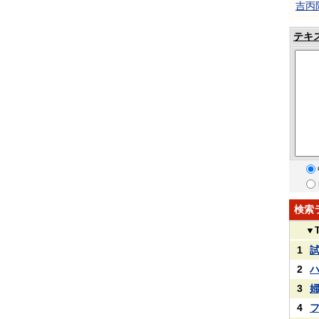
吉丙
テキ
検索
▼
1
2
3
4