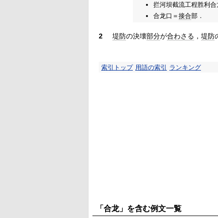
拦河坝截流工程胜利合
合龙口＝
接合
部．
2
堤防
の決壊
部分
が
合わさる
，
堤防
索引トップ
用語の索引
ランキング
「合龙」を含む例文一覧