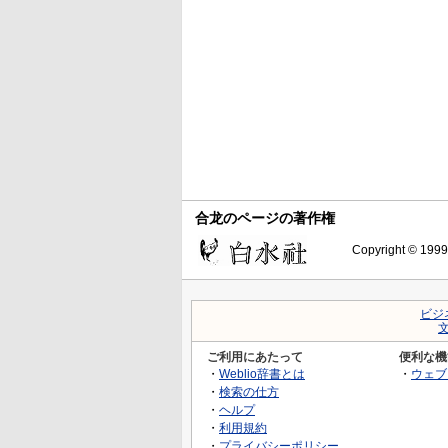
合龙のページの著作権
Copyright © 1999-
ビジ
ご利用にあたって
便利な機
・
Weblio辞書とは
・
ウェブ
・
検索の仕方
・
ヘルプ
・
利用規約
・
プライバシーポリシー