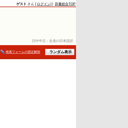
ゲスト
さん [
ログイン
] |
辞書総合TOP
日中中日：
合龙の日本語訳
検索フォームの固定解除