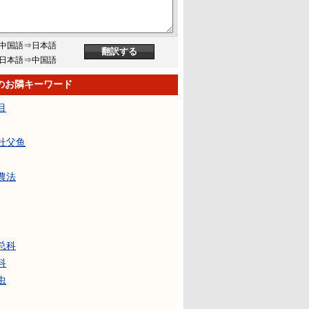
中国語⇒日本語
日本語⇒中国語
のお隣キーワード
目
杜父鱼
農法
总科
科
虫