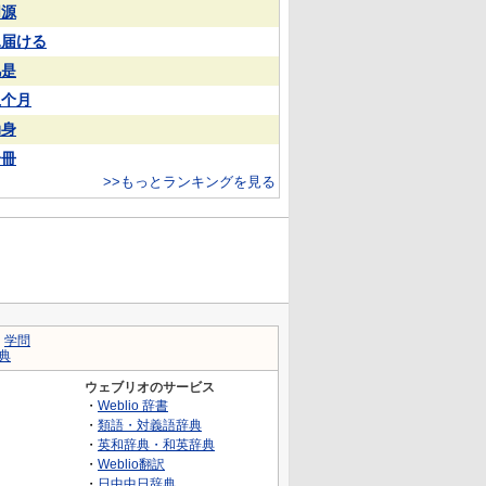
同源
見届ける
凡是
上个月
动身
一冊
>>もっとランキングを見る
｜
学問
典
ウェブリオのサービス
・
Weblio 辞書
・
類語・対義語辞典
・
英和辞典・和英辞典
・
Weblio翻訳
・
日中中日辞典