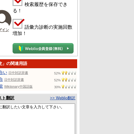
検索履歴を保存でき
る！
語彙力診断の実施回数
グイン
増加！
龙」の関連用語
合い
日中対訳辞書
52%
合
日中対訳辞書
52%
龍
Wiktionary中国語版
30%
スト翻訳
>> Weblio翻訳