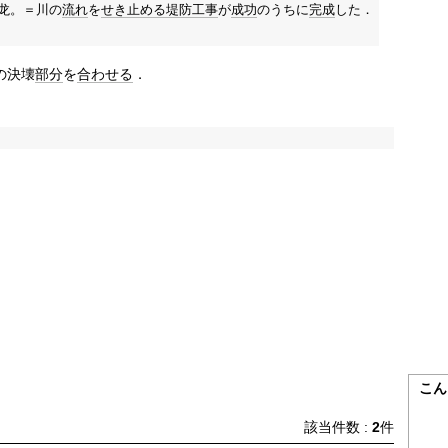
龙。＝川の
流れ
を
せき止める
堤防
工事
が
成功
のうちに
完成
した．
の決壊
部分
を
合わせる
．
こん
該当件数 :
2
件