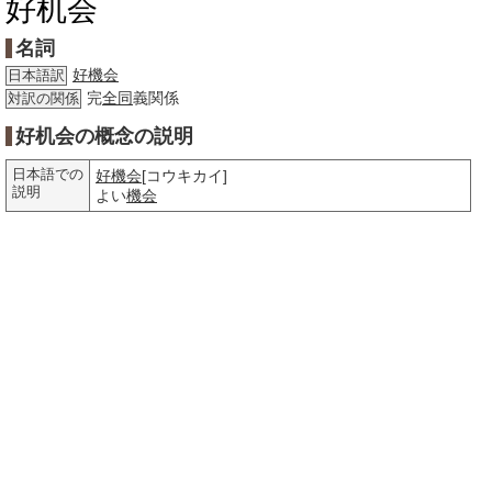
好机会
名詞
好機会
日本語訳
完
全同
義関係
対訳の関係
好机会の概念の説明
日本語での
好機会
[コウキカイ]
説明
よい
機会