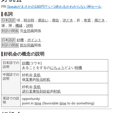
PR:
Speakがまさかの180円!? いつ終わるかわからない神セール
名詞
頃，
時分時
，
潮合い
，
潮合
，
汐どき
，折，
奇貨
，
潮どき
，
日本語訳
瀬，潮，
機縁
，
汐時
完
全同
義関係
対訳の関係
好機
，
ポイント
日本語訳
部分
同義
関係
対訳の関係
好机会の概念の説明
日本語での
好機
[コウキ]
説明
あることをするの
にちょう
どよい
時機
中国語での
好机会,
良机
説明
做
某事
的
恰当
时机
好机会;
良机
进行
某事
恰到好处
的
时机
英語での説
opportunity
明
point in
time
(favorable
time
to do something)