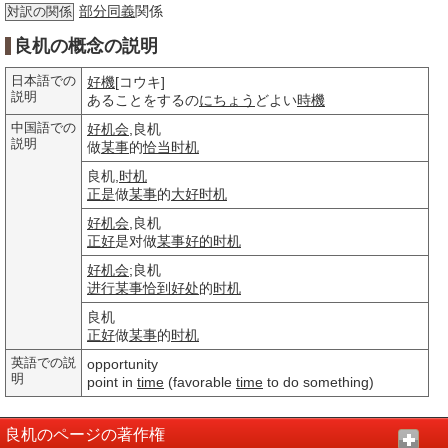
部分
同義
関係
対訳の関係
良机の概念の説明
日本語での
好機
[コウキ]
説明
あることをするの
にちょう
どよい
時機
中国語での
好机会
,良机
説明
做
某事
的
恰当
时机
良机,
时机
正是
做
某事
的
大好
时机
好机会
,良机
正好
是对做
某事
好的
时机
好机会
;良机
进行
某事
恰到好处
的
时机
良机
正好
做
某事
的
时机
英語での説
opportunity
明
point in
time
(favorable
time
to do something)
良机のページの著作権