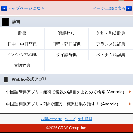
トップページに戻る
ページ上部に戻る
辞書
辞書
類語辞典
英和・和英辞典
日中・中日辞典
日韓・韓日辞典
フランス語辞典
タイ語辞典
ベトナム語辞典
インドネシア語辞典
古語辞典
Weblio公式アプリ
中国語辞典アプリ - 無料で複数の辞書をまとめて検索 (Android)
中国語翻訳アプリ - 2秒で翻訳、翻訳結果を話す！ (Android)
お問い合わせ
ヘルプ
会社情報
©2026 GRAS Group, Inc.