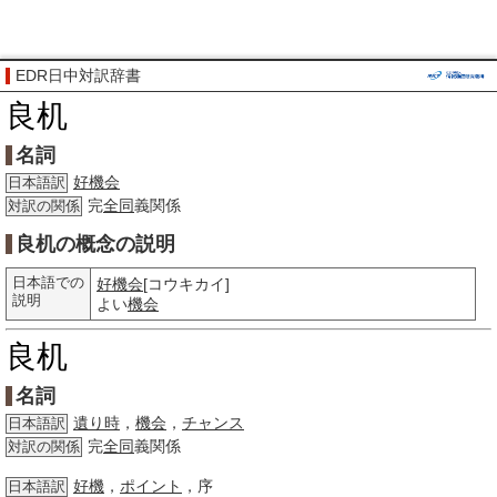
EDR日中対訳辞書
良机
名詞
好機会
日本語訳
完
全同
義関係
対訳の関係
良机の概念の説明
日本語での
好機会
[コウキカイ]
説明
よい
機会
良机
名詞
遺り時
，
機会
，
チャンス
日本語訳
完
全同
義関係
対訳の関係
好機
，
ポイント
，序
日本語訳