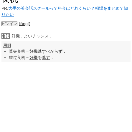
PR:
大手の英会話スクールって料金はどれくらい？相場をまとめて知
りたい
liángjī
ピンイン
名詞
好機
，よい
チャンス
．
用例
莫失良机＝
好機
逃す
べからず．
错过良机＝
好機
を
逃す
．