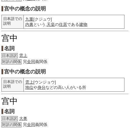
宫中の概念の説明
日本語での
九重
[クジュウ]
説明
内裏
という,
天皇
の
住居
である
建物
宫中
名詞
雲上
日本語訳
完
全同
義関係
対訳の関係
宫中の概念の説明
日本語での
雲上
[ウンジョウ]
説明
地位
や
身分
などの高い人がいる所
宫中
名詞
大奥
日本語訳
完
全同
義関係
対訳の関係