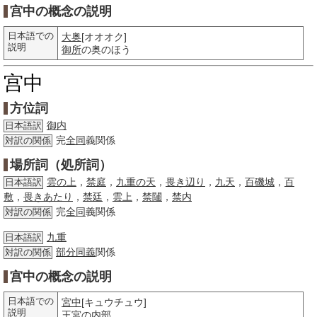
宫中の概念の説明
日本語での
大奥
[オオオク]
説明
御所
の奥のほう
宫中
方位詞
御内
日本語訳
完
全同
義関係
対訳の関係
場所詞（処所詞）
雲の上
，
禁庭
，
九重の天
，
畏き辺り
，
九天
，
百磯城
，
百
日本語訳
敷
，
畏きあたり
，
禁廷
，
雲上
，
禁闥
，
禁内
完
全同
義関係
対訳の関係
九重
日本語訳
部分
同義
関係
対訳の関係
宫中の概念の説明
日本語での
宮中
[キュウチュウ]
説明
王宮
の
内部