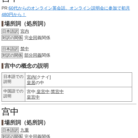
PR:
60代からのオンライン英会話。オンライン説明会に参加で初月
480円から！
場所詞（処所詞）
宮内
日本語訳
完
全同
義関係
対訳の関係
禁中
日本語訳
部分
同義
関係
対訳の関係
宫中の概念の説明
日本語での
宮内
[クナイ]
説明
皇居
の中
中国語での
宫中;
皇宫中
;
禁宫中
説明
皇宫中
宫中
場所詞（処所詞）
九重
日本語訳
完
全同
義関係
対訳の関係