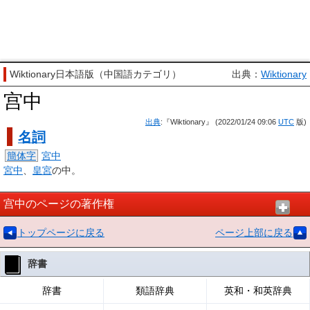
Wiktionary日本語版（中国語カテゴリ）
出典：
Wiktionary
宫中
出典
:『Wiktionary』 (2022/01/24 09:06
UTC
版)
名詞
簡体字
宮中
宮中
、
皇宮
の中。
宫中のページの著作権
トップページに戻る
ページ上部に戻る
辞書
辞書
類語辞典
英和・和英辞典