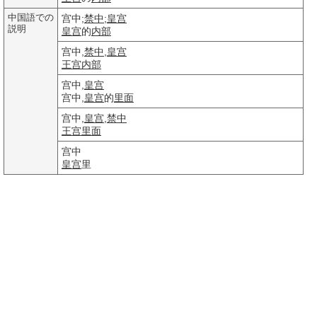
中国語での
宫中;
禁中
;
皇宫
説明
皇宫
的
内部
宫中,
禁中
,
皇宫
王宫
内部
宫中,
皇宫
宫中,
皇宫
的
里面
宫中,
皇宫
,
禁中
王宫
里面
宫中
皇宫
里