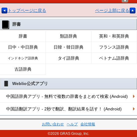
トップページに戻る
ページ上部に戻る
辞書
辞書
類語辞典
英和・和英辞典
日中・中日辞典
日韓・韓日辞典
フランス語辞典
タイ語辞典
ベトナム語辞典
インドネシア語辞典
古語辞典
Weblio公式アプリ
中国語辞典アプリ - 無料で複数の辞書をまとめて検索 (Android)
中国語翻訳アプリ - 2秒で翻訳、翻訳結果を話す！ (Android)
お問い合わせ
ヘルプ
会社情報
©2026 GRAS Group, Inc.