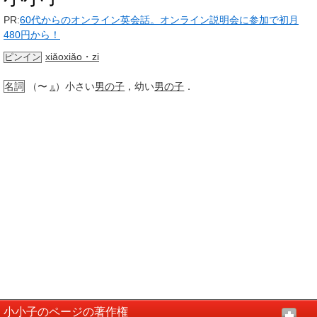
PR:
60代からのオンライン英会話。オンライン説明会に参加で初月
480円から！
xiǎoxiǎo・zi
ピンイン
名詞
（〜
）小さい
男の子
，幼い
男の子
．
儿
小小子のページの著作権