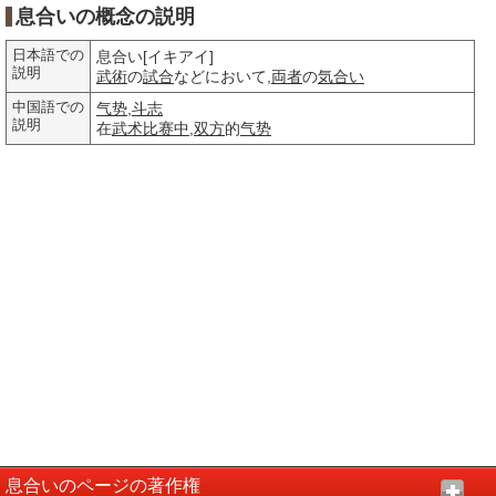
息合いの概念の説明
日本語での
息合い[イキアイ]
説明
武術
の
試合
などにおいて,
両者
の
気合い
中国語での
气势
,
斗志
説明
在
武术
比赛中
,
双方
的
气势
息合いのページの著作権