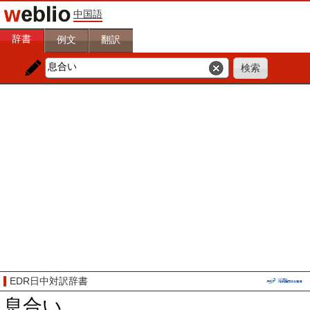
中国語
辞書
例文
翻訳
EDR日中対訳辞書
息合い