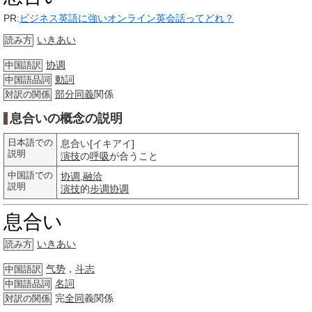
PR:
ビジネス英語に強いオンライン英会話ってどれ？
いきあい
読み方
协调
中国語訳
動詞
中国語品詞
部分
同義
関係
対訳の関係
息合いの概念の説明
日本語での
息合い[イキアイ]
説明
演技
の
呼吸
が合うこと
中国語での
协调
,
融洽
説明
演技
的
步调
协调
息合い
いきあい
読み方
气势
，
斗志
中国語訳
名詞
中国語品詞
完
全同
義関係
対訳の関係