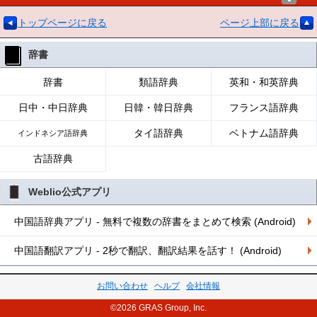
トップページに戻る
ページ上部に戻る
辞書
辞書
類語辞典
英和・和英辞典
日中・中日辞典
日韓・韓日辞典
フランス語辞典
タイ語辞典
ベトナム語辞典
インドネシア語辞典
古語辞典
Weblio公式アプリ
中国語辞典アプリ - 無料で複数の辞書をまとめて検索 (Android)
中国語翻訳アプリ - 2秒で翻訳、翻訳結果を話す！ (Android)
お問い合わせ
ヘルプ
会社情報
©2026 GRAS Group, Inc.