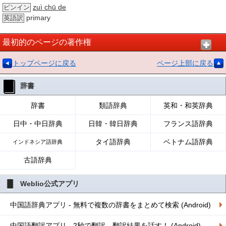
zuì chū de
ピンイン
primary
英語訳
最初的のページの著作権
トップページに戻る
ページ上部に戻る
辞書
辞書
類語辞典
英和・和英辞典
日中・中日辞典
日韓・韓日辞典
フランス語辞典
タイ語辞典
ベトナム語辞典
インドネシア語辞典
古語辞典
Weblio公式アプリ
中国語辞典アプリ - 無料で複数の辞書をまとめて検索 (Android)
中国語翻訳アプリ - 2秒で翻訳、翻訳結果を話す！ (Android)