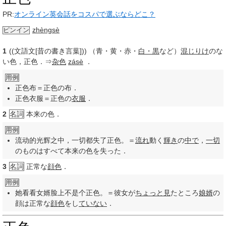
PR:
オンライン英会話をコスパで選ぶならどこ？
zhèngsè
ピンイン
1
((文語文[昔の書き言葉])) （青・黄・赤・
白・黒
など）
混じりけ
のな
い色，正色．⇒
杂色
zásè
．
用例
正色布＝正色の布．
正色衣服＝正色の
衣服
．
2
名詞
本来の色．
用例
流动的光辉之中，一切都失了正色。＝
流れ
動く
輝き
の
中で
，
一切
のものはすべて本来の色を失った．
3
名詞
正常な
顔色
．
用例
她看看女婿脸上不是个正色。＝彼女が
ちょっと見
たところ
娘婿
の
顔は正常な
顔色
をし
ていない
．