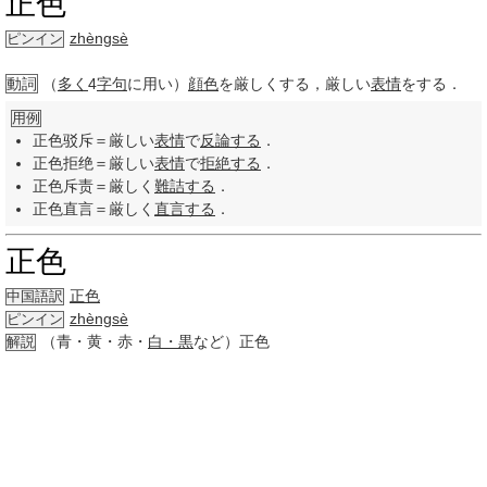
正色
zhèngsè
ピンイン
動詞
（
多く
4
字句
に用い）
顔色
を厳しくする，厳しい
表情
をする．
用例
正色驳斥＝厳しい
表情
で
反論する
．
正色拒绝＝厳しい
表情
で
拒絶する
．
正色斥责＝厳しく
難詰する
．
正色直言＝厳しく
直言する
．
正色
正色
中国語訳
zhèngsè
ピンイン
（青・黄・赤・
白・黒
など）正色
解説