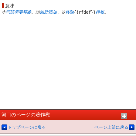
意味
本
詞語
需要
釋義
。請
協助
添加
，並
移除
{{rfdef}}
模板
。
河口のページの著作権
トップページに戻る
ページ上部に戻る