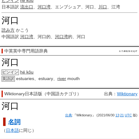
ピンイン
hé kǒu
日本語訳
流出口
、
河口湾
、エンブシュア、河口、
川口
、江湾
河口
読み方
かこう
中国語訳
河口湾
、河口的、
河口湾
的、河口
中英英中専門用語辞典
河口
hé kǒu
ピンイン
estuaries、estuary、
river
mouth
英語訳
Wiktionary日本語版（中国語カテゴリ）
出典：
Wiktionary
河口
出典
:『Wiktionary』 (2021/06/30
13
:
21
UTC
版)
名詞
（
日本語
に同じ）