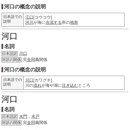
河口の概念の説明
日本語での
江口
[コウコウ]
説明
河川
が海に
合流する
所の
地形
河口
名詞
川口
日本語訳
完
全同
義関係
対訳の関係
河口の概念の説明
日本語での
川口
[カワグチ]
説明
川の
流れ
が海や湖に
注ぎ込む
ところ
河口
名詞
水門
，
水戸
日本語訳
完
全同
義関係
対訳の関係