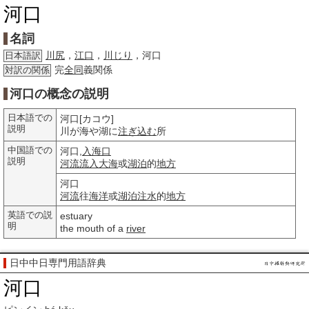
河口
名詞
川尻
，
江口
，
川じり
，河口
日本語訳
完
全同
義関係
対訳の関係
河口の概念の説明
日本語での
河口[カコウ]
説明
川が海や湖に
注ぎ込む
所
中国語での
河口,
入海口
説明
河流
流入
大海
或
湖泊
的
地方
河口
河流
往
海洋
或
湖泊
注水
的
地方
英語での説
estuary
明
the mouth of a
river
日中中日専門用語辞典
河口