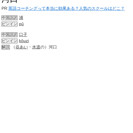
PR:
英語コーチングって本当に効果ある？人気のスクールはどこ？
浦
中国語訳
pǔ
ピンイン
口子
中国語訳
kǒuzi
ピンイン
（
谷あい
・
水道
の）河口
解説