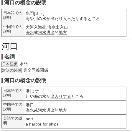
河口の概念の説明
日本語での
水門
[ミト]
説明
海や川の水が出たり入ったりするところ
中国語での
大河入海处
,
海水出入口
説明
海水
或
河水
进出
的
地方
河口
名詞
水門
日本語訳
完
全同
義関係
対訳の関係
河口の概念の説明
日本語での
港[ミナト]
説明
川や海の水が
出入りする
ところ
中国語での
港口
説明
海水
或
河水
进出
的
地方
英語での説
port
明
a harbor for ships