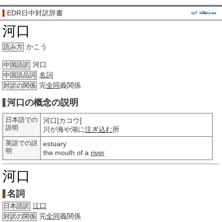
EDR日中対訳辞書
河口
かこう
読み方
河口
中国語訳
名詞
中国語品詞
完
全同
義関係
対訳の関係
河口の概念の説明
日本語での
河口[カコウ]
説明
川が海や湖に
注ぎ込む
所
英語での説
estuary
明
the mouth of a
river
河口
名詞
江口
日本語訳
完
全同
義関係
対訳の関係