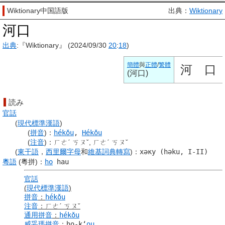
Wiktionary中国語版
出典：
Wiktionary
河口
出典
:『Wiktionary』 (2024/09/30
20
:
18
)
簡體
與
正體
/
繁體
河
口
(
河口
)
読み
官話
(
現代標準漢語
)
(
拼音
)
：
hékǒu
,
Hékǒu
(
注音
)
：
ㄏㄜˊ ㄎㄡˇ, ㄏㄜˊ ㄎㄡˇ
(
東干語
，
西里爾字母
和
維基詞典
轉寫
)
：
хәку (həku, I-II)
粵語
(粵拼)
：
ho
hau
官話
(
現代標準漢語
)
拼音
：
hékǒu
注音
：
ㄏㄜˊ ㄎㄡˇ
通用拼音
：
hékǒu
威妥瑪拼音
：
ho-kʻ
ou