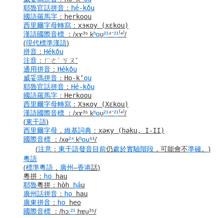
耶魯
官話
拼音
：
hé-kǒu
國語羅馬字
：
herkoou
西里爾字母
轉寫
：
хэкоу
(xɛkou)
漢語
國際音標
：
/xɤ³⁵ k
ʰo
ʊ̯
²¹
⁴⁻
²¹
⁽⁴⁾/
(
現代標準漢語
)
拼音
：
Hékǒu
注音
：
ㄏㄜˊ ㄎㄡˇ
通用拼音
：
Hékǒu
威妥瑪拼音
：
Ho-kʻ
ou
耶魯
官話
拼音
：
Hé-kǒu
國語羅馬字
：
Herkoou
西里爾字母
轉寫
：
Хэкоу
(Xɛkou)
漢語
國際音標
：
/xɤ³⁵ k
ʰo
ʊ̯
²¹
⁴⁻
²¹
⁽⁴⁾/
(
東干語
)
西里爾字母
，
維基詞典
：
хәку (həku, I-II)
國際音標
：
/xə
²⁴
k
ʰou
⁵¹/
(
注意
：
東干語
發音
目前
仍
處於
實驗
階段
，可能會不
準確
。)
粵語
(
標準
粵語
，
廣州
–
香港
話)
粵拼
：
ho
hau
耶魯
粵拼
：
hòh
há
u
廣州話
拼音
：
ho
hau
廣東
拼音
：
ho
heo
國際音標
：
/hɔː
²¹
hɐu̯³⁵/