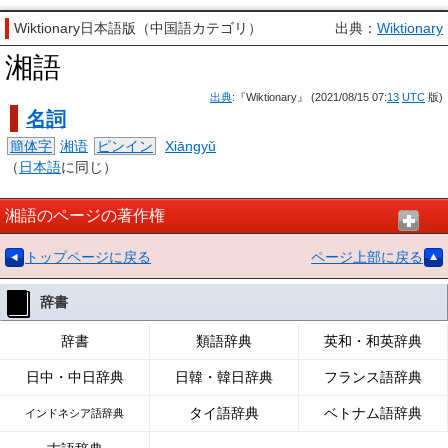
Wiktionary日本語版（中国語カテゴリ）
出典：
Wiktionary
湘語
出典
:『Wiktionary』 (2021/08/15 07:
13
UTC
版)
名詞
簡体字
湘语
ピンイン
Xiāngyǔ
（
日本語
に同じ）
湘語のページの著作権
トップページに戻る
ページ上部に戻る
辞書
辞書
類語辞典
英和・和英辞典
日中・中日辞典
日韓・韓日辞典
フランス語辞典
タイ語辞典
ベトナム語辞典
インドネシア語辞典