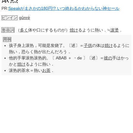
PR:
Speakがまさかの180円!? いつ終わるかわからない神セール
gǔnrè
ピンイン
形容詞
（
多く
体や口にするものが）
焼け
るように熱い．≒
滚烫
．
用例
孩子身上滚热，可能是发烧了。〔述〕＝
子供
の体は
焼け
るように
熱い，恐らく熱が出たんだろう．
他的手掌滚热滚热的。〔 ABAB ＋ ・de 〕〔述〕＝
彼の
手はかっ
かと
焼け
るように熱い．
滚热的茶水＝熱い
お茶
．