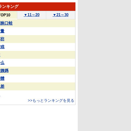
ランキング
▼
11～20
▼
21～30
TOP10
花狭口蛙
実量
苏枋
游戏
装
什么
大姨媽
整體
反差
中
>>もっとランキングを見る