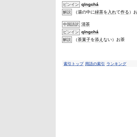
qīngchá
ピンイン
（湯の中に
緑茶
を
入れ
て
作る
）
解説
清茶
中国語訳
qīngchá
ピンイン
（
茶菓子
を
添え
ない）お茶
解説
索引トップ
用語の索引
ランキング