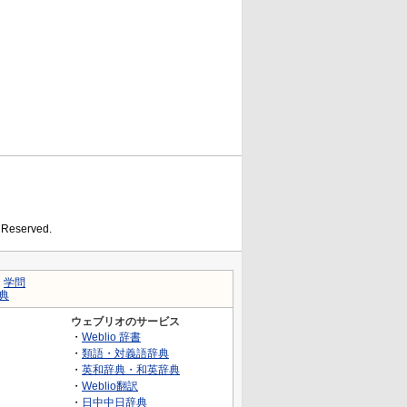
s Reserved.
｜
学問
典
ウェブリオのサービス
・
Weblio 辞書
・
類語・対義語辞典
・
英和辞典・和英辞典
・
Weblio翻訳
・
日中中日辞典