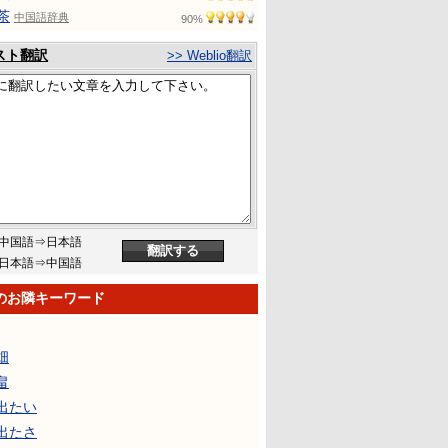
茶
中国語辞典
90%
スト翻訳
>> Weblio翻訳
中国語⇒日本語
日本語⇒中国語
のお隣キーワード
畑
畠
出たい
出たさ