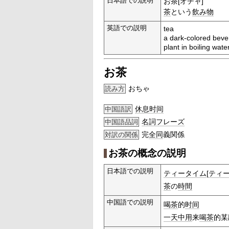
日本語での説明
お茶[オチャ]
茶
という
飲み物
英語での説明
tea
a dark-colored beve
plant in boiling wate
お茶
おちゃ
読み方
休息时间
中国語訳
名詞
フレーズ
中国語品詞
完
全同
義関係
対訳の関係
お茶の概念の説明
日本語での説明
ティータイム
[
ティ
茶
の
時間
中国語での説明
喝茶
的
时间
一天
中用
来
喝茶
的某