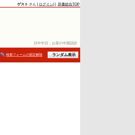
ゲスト
さん [
ログイン
] |
辞書総合TOP
日中中日：
お茶の中国語訳
検索フォームの固定解除