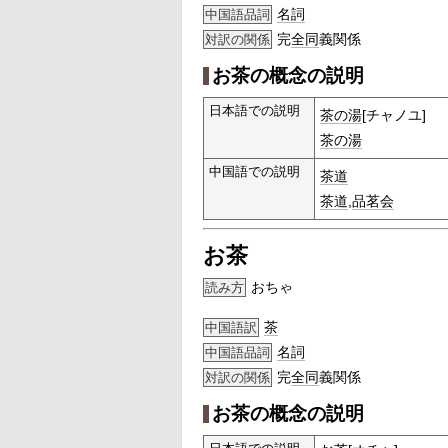
名詞
中国語品詞
完
全同
義関係
対訳の関係
お茶の概念の説明
日本語での説明
茶の湯
[チャノユ]
茶の湯
中国語での説明
茶道
茶道
,
品茗会
お茶
おちゃ
読み方
茶
中国語訳
名詞
中国語品詞
完
全同
義関係
対訳の関係
お茶の概念の説明