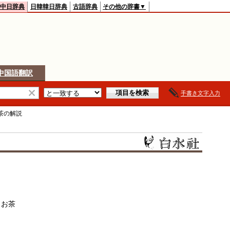
中日辞典
日韓韓日辞典
古語辞典
その他の辞書▼
中国語翻訳
手書き文字入力
茶
の解説
）お茶