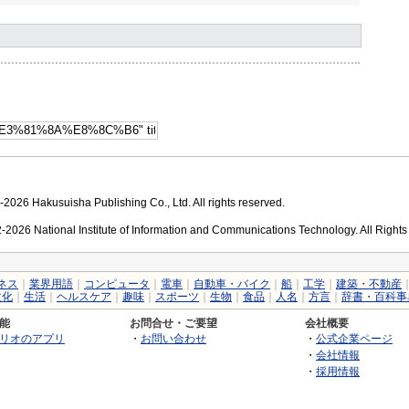
2026 Hakusuisha Publishing Co., Ltd. All rights reserved.
2026 National Institute of Information and Communications Technology. All Right
ネス
｜
業界用語
｜
コンピュータ
｜
電車
｜
自動車・バイク
｜
船
｜
工学
｜
建築・不動産
文化
｜
生活
｜
ヘルスケア
｜
趣味
｜
スポーツ
｜
生物
｜
食品
｜
人名
｜
方言
｜
辞書・百科事
能
お問合せ・ご要望
会社概要
リオのアプリ
・
お問い合わせ
・
公式企業ページ
・
会社情報
・
採用情報