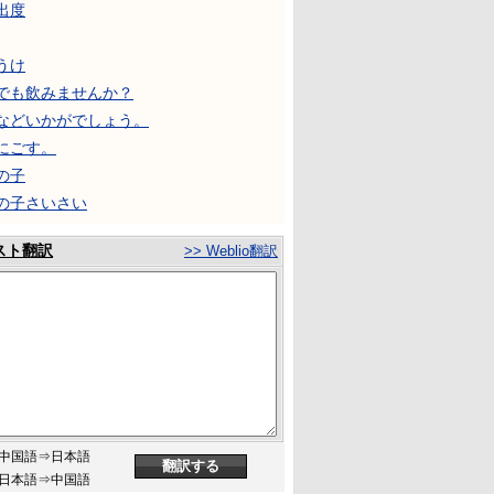
出度
うけ
でも飲みませんか？
などいかがでしょう。
にごす。
の子
の子さいさい
スト翻訳
>> Weblio翻訳
中国語⇒日本語
日本語⇒中国語