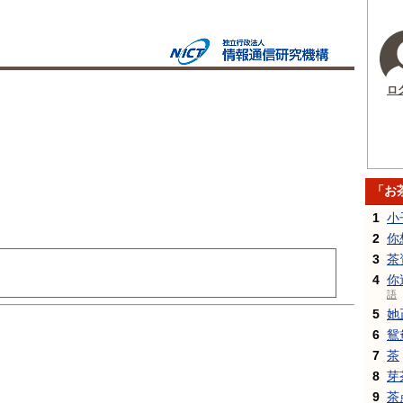
ロ
「お
1
小
2
你
3
茶
4
你
語
5
她
6
鴛
7
茶
8
芽
9
茶