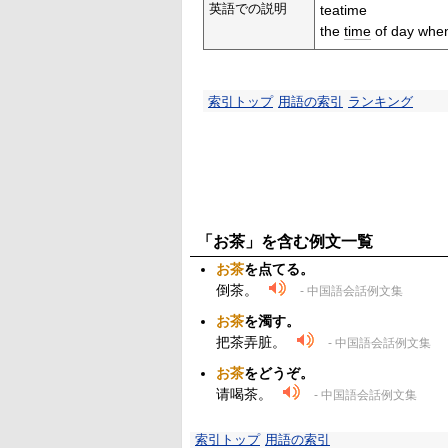
英語での説明
teatime
the
time
of day when
索引トップ
用語の索引
ランキング
「お茶」を含む例文一覧
お茶
を点てる。
倒茶。
- 中国語会話例文集
お茶
を濁す。
把茶弄脏。
- 中国語会話例文集
お茶
をどうぞ。
请喝茶。
- 中国語会話例文集
索引トップ
用語の索引