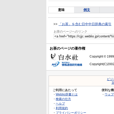
意味
例文
>>
「お茶」を含む日中中日辞典の索引
お茶のページへのリンク
お茶のページの著作権
Copyright © 1999-
Copyright(C)2002-
ビジ
ご利用にあたって
便利な機
・
Weblio辞書とは
・
ウェブ
・
検索の仕方
・
ヘルプ
・
利用規約
・
プライバシーポリシー