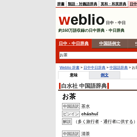
辞書
類語・対義語辞典
英和・和英辞典
日中
日中・中日
約160万語収録の日中辞典・中日辞典
日中・中日辞典
中国語例文
Weblio 辞書
>
日中中日辞典
>
中国語辞典
>
お
意味
例文
白水社 中国語辞典
お茶
茶水
中国語訳
cháshuǐ
ピンイン
（
多く
旅行者
・
通行
者に
供する
解説
清茶
中国語訳