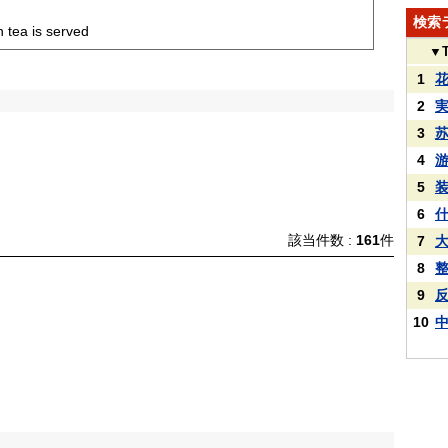
検索
 tea is served
▼
1
2
3
4
5
6
該当件数 :
161
件
7
8
9
10