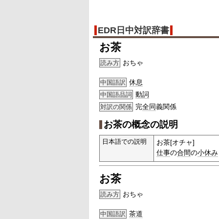
EDR日中対訳辞書
お茶
おちゃ
読み方
休息
中国語訳
動詞
中国語品詞
完
全同
義関係
対訳の関係
お茶の概念の説明
日本語での説明
お茶[オチャ]
仕事
の
合間
の
小休み
お茶
おちゃ
読み方
茶道
中国語訳