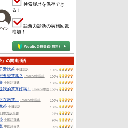
検索履歴を保存でき
る！
語彙力診断の実施回数
グイン
増加！
茶」の関連用語
子爱找茶
中日対訳
100%
想要些茶嗎？
Tatoeba中国語
100%
资
中国語辞典
100%
送我的茶真好喝！
Tatoeba中国
100%
正在泡茶。
Tatoeba中国語
100%
鴦茶
中日対訳
100%
日中対訳辞書
94%
茶
中国語辞典
90%
点
中国語辞典
90%