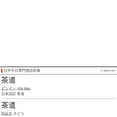
日中中日専門用語辞典
茶道
ピンイン
chá dào
日本語訳
茶道
茶道
読み方
さどう