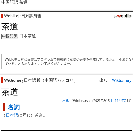
中国語訳
茶道
Weblio中日対訳辞書
茶道
日本茶道
中国語訳
Weblio中日対訳辞書はプログラムで機械的に意味や表現を生成しているため、不適切
ていることもあります。ご了承くださいませ。
Wiktionary日本語版（中国語カテゴリ）
出典：
Wiktionary
茶道
出典
:『Wiktionary』 (2021/08/15
11
:
11
UTC
版)
名詞
（
日本語
に同じ）茶道。