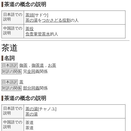
茶道の概念の説明
日本語での
茶頭
[サドウ]
説明
茶の湯
を
つかさどる
役割
の人
中国語での
茶役
説明
负责
掌管
茶水
的人
茶道
名詞
御茶
，
御茶道
，
お茶
日本語訳
完
全同
義関係
対訳の関係
茶
日本語訳
部分
同義
関係
対訳の関係
茶道の概念の説明
日本語での
茶の湯
[チャノユ]
説明
茶の湯
中国語での
茶道
説明
茶道