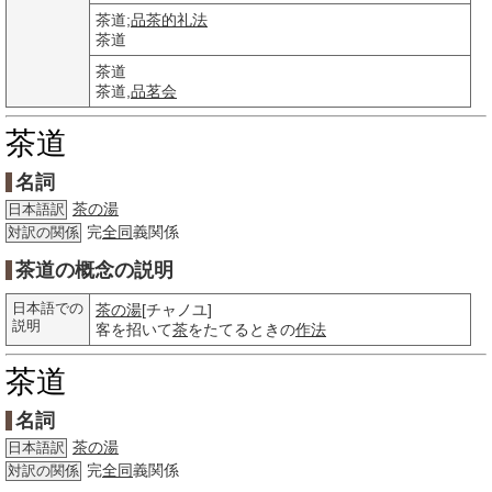
茶道;
品茶的礼法
茶道
茶道
茶道,
品茗会
茶道
名詞
茶の湯
日本語訳
完
全同
義関係
対訳の関係
茶道の概念の説明
日本語での
茶の湯
[チャノユ]
説明
客を招いて
茶
をたてるときの
作法
茶道
名詞
茶の湯
日本語訳
完
全同
義関係
対訳の関係