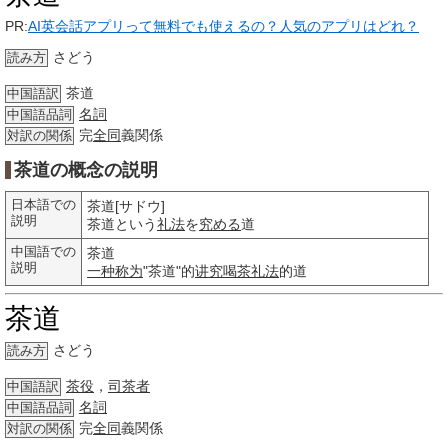
PR:
AI英会話アプリって無料でも使えるの？人気のアプリはどれ？
さどう
読み方
茶道
中国語訳
名詞
中国語品詞
完
全同
義関係
対訳の関係
茶道の概念の説明
日本語での
茶道[サドウ]
説明
茶道という
礼法
を
究める
道
中国語での
茶道
説明
一种
称为
"茶道"的
讲究
喝茶
礼法
的道
茶道
さどう
読み方
茶役
，
司茶者
中国語訳
名詞
中国語品詞
完
全同
義関係
対訳の関係