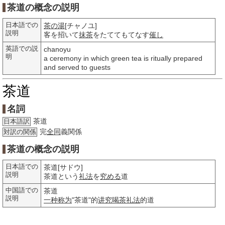
茶道の概念の説明
日本語での
茶の湯
[チャノユ]
説明
客を招いて
抹茶
をたててもてなす
催し
英語での説
chanoyu
明
a ceremony in which green tea is ritually prepared
and served to guests
茶道
名詞
茶道
日本語訳
完
全同
義関係
対訳の関係
茶道の概念の説明
日本語での
茶道[サドウ]
説明
茶道という
礼法
を
究める
道
中国語での
茶道
説明
一种
称为
"茶道"的
讲究
喝茶
礼法
的道