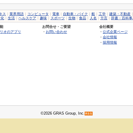
ネス
｜
業界用語
｜
コンピュータ
｜
電車
｜
自動車・バイク
｜
船
｜
工学
｜
建築・不動産
文化
｜
生活
｜
ヘルスケア
｜
趣味
｜
スポーツ
｜
生物
｜
食品
｜
人名
｜
方言
｜
辞書・百科事
能
お問合せ・ご要望
会社概要
リオのアプリ
・
お問い合わせ
・
公式企業ページ
・
会社情報
・
採用情報
©2026 GRAS Group, Inc.
RSS