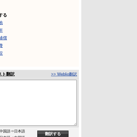
する
地
所
補償
費
院
スト翻訳
>> Weblio翻訳
中国語⇒日本語