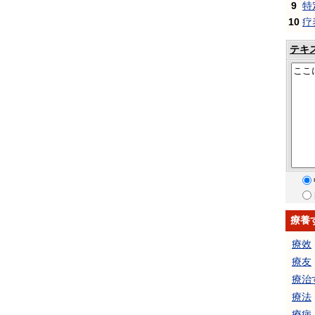
9
特
10
疗
テキ
療養
療效
療友
療治
療法
療病