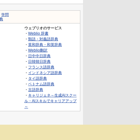
｜
学問
典
ウェブリオのサービス
・
Weblio 辞書
・
類語・対義語辞典
・
英和辞典・和英辞典
・
Weblio翻訳
・
日中中日辞典
・
日韓韓日辞典
・
フランス語辞典
・
インドネシア語辞典
・
タイ語辞典
・
ベトナム語辞典
・
古語辞典
・
キャリジェネ～生成AIスクー
ル・AIスキルでキャリアアップ
～