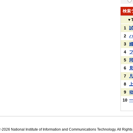
検索
▼
1
2
3
4
5
6
7
8
9
10
2026 National Institute of Information and Communications Technology. All Right