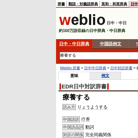
辞書
類語・対義語辞典
英和・和英辞典
日中
日中・中日
約160万語収録の日中辞典・中日辞典
日中・中日辞典
中国語例文
Weblio 辞書
>
日中中日辞典
>
日中対訳辞書
>
意味
例文
EDR日中対訳辞書
療養する
りょうようする
読み方
疗养
中国語訳
動詞
中国語品詞
完
全同
義関係
対訳の関係