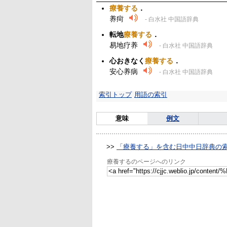
療養する
．
养疴
- 白水社 中国語辞典
転地
療養する
．
易地疗养
- 白水社 中国語辞典
心おきなく
療養する
．
安心养病
- 白水社 中国語辞典
索引トップ
用語の索引
意味
例文
>>
「療養する」を含む日中中日辞典の
療養するのページへのリンク