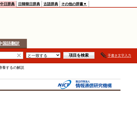
中日辞典
日韓韓日辞典
古語辞典
その他の辞書▼
中国語翻訳
手書き文字入力
療養する
の解説