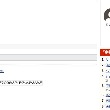
ロ
「療
1
サ
2
漢
3
ハ
索引
4
行
訳
5
疗
テ
6
楽
7
医
8
医