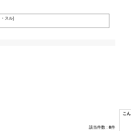
・スル]
こん
該当件数 :
8
件