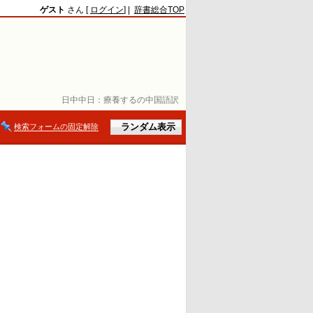
ゲスト
さん [
ログイン
] |
辞書総合TOP
日中中日：
療養するの中国語訳
検索フォームの固定解除