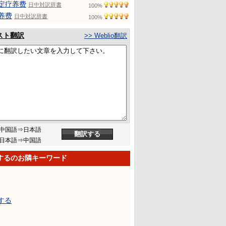
定疗养费
日中対訳辞書
100%
养费
日中対訳辞書
100%
スト翻訳
>> Weblio翻訳
中国語⇒日本語
日本語⇒中国語
するのお隣キーワード
する