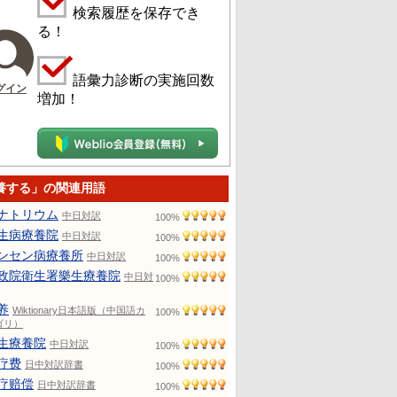
検索履歴を保存でき
る！
語彙力診断の実施回数
グイン
増加！
養する」の関連用語
ナトリウム
中日対訳
100%
生病療養院
中日対訳
100%
ンセン病療養所
中日対訳
100%
政院衛生署樂生療養院
中日対
100%
养
Wiktionary日本語版（中国語カ
100%
ゴリ）
生療養院
中日対訳
100%
疗费
日中対訳辞書
100%
疗赔偿
日中対訳辞書
100%