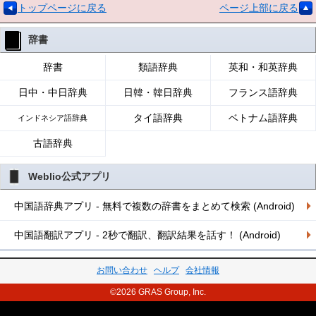
トップページに戻る
ページ上部に戻る
辞書
辞書
類語辞典
英和・和英辞典
日中・中日辞典
日韓・韓日辞典
フランス語辞典
タイ語辞典
ベトナム語辞典
インドネシア語辞典
古語辞典
Weblio公式アプリ
中国語辞典アプリ - 無料で複数の辞書をまとめて検索 (Android)
中国語翻訳アプリ - 2秒で翻訳、翻訳結果を話す！ (Android)
お問い合わせ
ヘルプ
会社情報
©2026 GRAS Group, Inc.