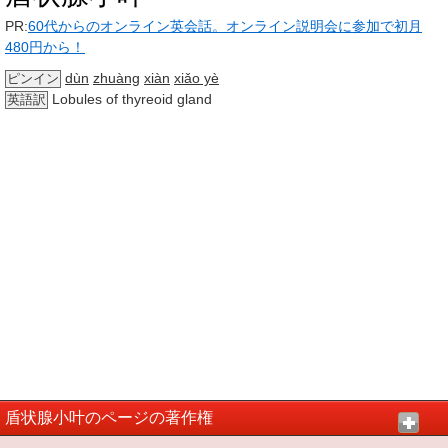
PR:
60代からのオンライン英会話。オンライン説明会に参加で初月
480円から！
dùn
zhuàng
xiàn
xiǎo yè
ピンイン
Lobules of thyreoid gland
英語訳
盾状腺小叶のページの著作権