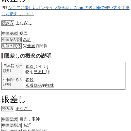
PR:
シニアに優しいオンライン英会話。Zoomの説明会で使い方を丁寧
にお伝えします！
まなざし
読み方
视线
中国語訳
名詞
中国語品詞
完
全同
義関係
対訳の関係
眼差しの概念の説明
日本語での
視線
[シセン]
説明
物を
見る目
線
中国語での
视线
説明
观看
物品
的
视线
眼差し
まなざし
読み方
目光
，
眼神
中国語訳
名詞
中国語品詞