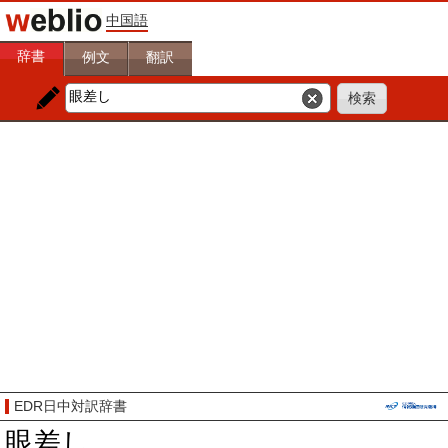
中国語
辞書
例文
翻訳
EDR日中対訳辞書
眼差し