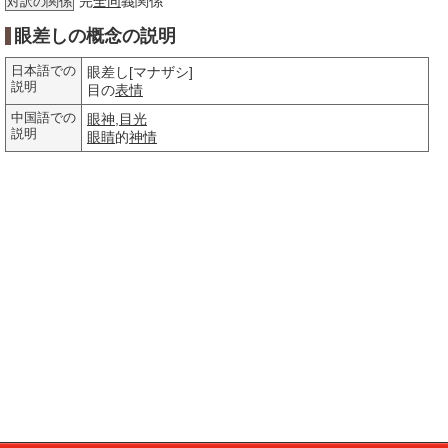
完
全同
義関係
対訳の関係
眼差しの概念の説明
日本語での
眼差し[マナザシ]
説明
目の
表情
中国語での
眼神
,
目光
説明
眼睛
的
神情