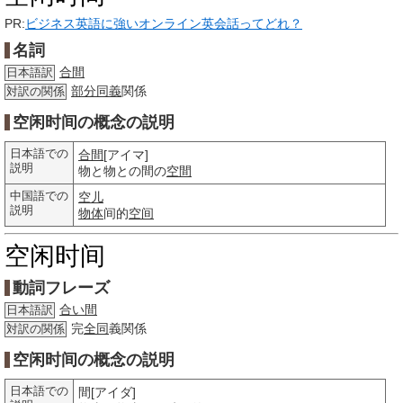
PR:
ビジネス英語に強いオンライン英会話ってどれ？
名詞
合間
日本語訳
部分
同義
関係
対訳の関係
空闲时间の概念の説明
日本語での
合間
[アイマ]
説明
物と物との間の
空間
中国語での
空儿
説明
物体
间的
空间
空闲时间
動詞フレーズ
合い間
日本語訳
完
全同
義関係
対訳の関係
空闲时间の概念の説明
日本語での
間[アイダ]