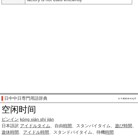
日中中日専門用語辞典
空闲时间
ピンイン
kòng xián shí jiān
日本語訳
アイドルタイム
、自由
時間
、スタンバイタイム、
遊び
時間
、
遊休
時間
、
アイドル
時間
、スタンドバイタイム、待機
時間