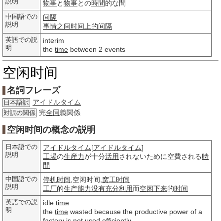
説明
物事
と
物事
との
時間
的な間
中国語での
间隔
説明
事情
之间
时间
上的
间隔
英語での説
interim
明
the
time
between 2 events
空闲时间
名詞フレーズ
アイドルタイム
日本語訳
完
全同
義関係
対訳の関係
空闲时间の概念の説明
日本語での
アイドルタイム
[
アイドルタイム
]
説明
工場
の
生産力
が十分
活用
されないために空費される
時
間
中国語での
停机时间
,空闲时间,
窝工时间
説明
工厂
的
生产能力
没有
充分利用
而
空闲
下来
的
时间
英語での説
idle
time
明
the
time
wasted because the productive power of a
factory is not used efficiently