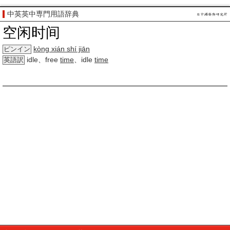
中英英中専門用語辞典
空闲时间
kòng xián shí jiān
ピンイン
idle、free
time
、idle
time
英語訳