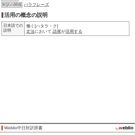
パラフレーズ
対訳の関係
活用の概念の説明
日本語での
働く[ハタラ・ク]
説明
文法
において,
語尾
が
活用する
Weblio中日対訳辞書