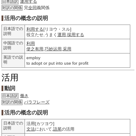
運用する
日本語訳
完
全同
義関係
対訳の関係
活用の概念の説明
日本語での
利用する
[リヨウ・スル]
説明
役立たせ,うまく
運用
,
採用する
中国語での
利用
説明
使之
有用
,
巧妙
运用
,
采用
英語での説
employ
明
to adopt or put into use for profit
活用
動詞
働き
日本語訳
パラフレーズ
対訳の関係
活用の概念の説明
日本語での
活用[カツヨウ]
説明
文法
において,
語尾
の活用