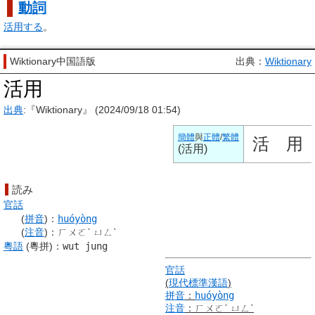
動詞
活用する
。
Wiktionary中国語版
出典：
Wiktionary
活用
出典
:『Wiktionary』 (2024/09/18 01:54)
簡體
與
正體
/
繁體
活
用
(
活用
)
読み
官話
(
拼音
)
：
huóyòng
(
注音
)
：
ㄏㄨㄛˊ ㄩㄥˋ
粵語
(粵拼)
：
wut jung
官話
(
現代標準漢語
)
拼音
：
huóyòng
注音
：
ㄏㄨㄛˊ ㄩㄥˋ