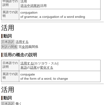
中国語での
活用
説明
语法
中词
尾的
活用
英語での説
conjugation
明
of grammar, a conjugation of a word ending
活用
動詞
活用する
日本語訳
完
全同
義関係
対訳の関係
活用の概念の説明
日本語での
活用する
[カツヨウ・スル]
説明
単語
の
語尾
が
変化する
英語での説
conjugate
明
of the form of a word, to change
活用
動詞
働く
日本語訳