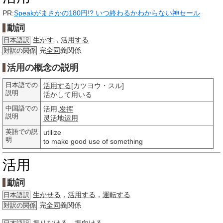
PR:
Speakがまさかの180円!? いつ終わるかわからない神セール
動詞
生かす
，
活用する
日本語訳
完
全同
義関係
対訳の関係
活用の概念の説明
日本語での
活用する
[カツヨウ・スル]
説明
活かして用いる
中国語での
活用,
发挥
説明
灵活
地
运用
英語での説
utilize
明
to make good use of something
活用
動詞
生かせる
，
活用する
，
運転する
日本語訳
完
全同
義関係
対訳の関係