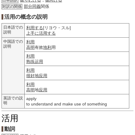
振りむける
，
振向ける
日本語訳
部分
同義
関係
対訳の関係
活用の概念の説明
日本語での
利用する
[リヨウ・スル]
説明
上手に
活用する
中国語での
利用
説明
高明
有效
地利
用
利用
熟练
运用
利用
很好地
应用
利用
高明
地
应用
英語での説
apply
明
to understand and make use of something
活用
動詞