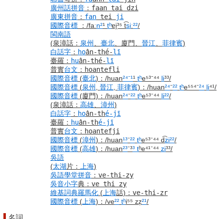
廣州話
拼音
：
faan tai dzi
廣東
拼音
：
fan
tei
ji
國際音標
：
/faː
n²
¹
tʰ
ɐi̯³⁵ t͡
si
ː
²²
/
閩南語
(泉漳話：
泉州
、
臺北
、廈門、
晉江
、
菲律賓
)
白話字
：
ho
ân-thé-
lī
臺羅
：
hu
ân-thé-
lī
普實
台文
：
hoantefli
國際音標
(
臺北
)
：
/huan
²⁴
⁻¹
¹
tʰ
e⁵³⁻⁴⁴
li
³³/
國際音標
(
泉州
,
晉江
,
菲律賓
)
：
/huan
²⁴
⁻
²²
tʰ
e⁵⁵⁴⁻
²⁴
li
⁴¹/
國際音標
(廈門)
：
/huan
²⁴
⁻
²²
tʰ
e⁵³⁻⁴⁴
li
²²
/
(泉漳話：
高雄
、
漳州
)
白話字
：
ho
ân-th
é-jī
臺羅
：
hu
ân-th
é-jī
普實
台文
：
hoantefji
國際音標
(
漳州
)
：
/huan
¹³
⁻
²²
tʰ
e⁵³⁻⁴⁴ d͡
zi
²²
/
國際音標
(
高雄
)
：
/huan
²³
⁻³
³ t
ʰe⁴¹⁻⁴⁴
zi
³³/
吳語
(
太湖
片：
上海
)
吳語
學堂
拼音
：
ve-thi-zy
吳音
小字
典
：
ve thi zy
維基詞典
羅馬化
(
上海
話)
：
ve-thi-zr
國際音標
(
上海
)
：
/ve
²²
tʰ
i⁵⁵ zz̩
²¹
/
名詞