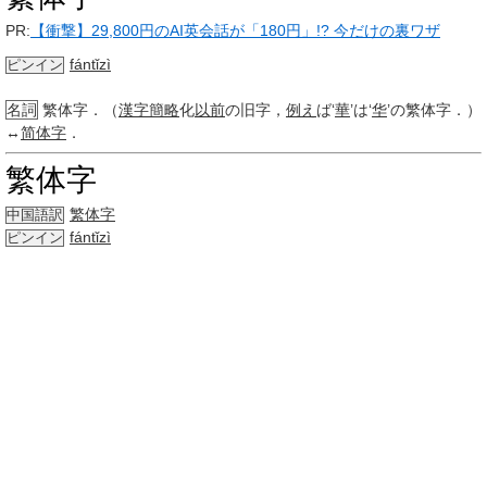
PR:
【衝撃】29,800円のAI英会話が「180円」!? 今だけの裏ワザ
fántǐzì
ピンイン
名詞
繁体字．（
漢字
簡略
化
以前
の旧字，
例え
ば‘
華
’は‘
华
’の繁体字．）
↔
简体字
．
繁体字
繁体字
中国語訳
fántǐzì
ピンイン