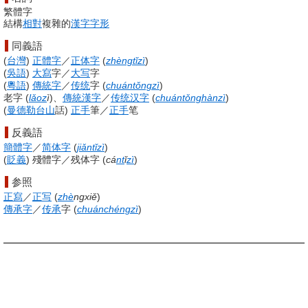
繁體字
結構
相對
複雜的
漢字
字形
同義語
(
台灣
)
正體字
／
正体字
(
zhèngtǐ
zì
)
(
吳語
)
大寫
字
／
大写
字
(
粵語
)
傳統字
／
传统
字
(
chuántǒngzì
)
老字
(
lǎ
oz
ì
)、
傳統漢字
／
传统
汉字
(
chuántǒnghànzì
)
(
曼德勒
台山
話
)
正手
筆
／
正手
笔
反義語
簡體字
／
简体字
(
jiǎntǐzì
)
(
貶義
)
殘體字
／
残体字
(
cá
nt
ǐ
zì
)
参照
正寫
／
正写
(
zhè
ngxiě
)
傳承字
／
传承
字
(
chuánchéngzì
)