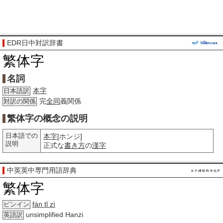
EDR日中対訳辞書
繁体字
名詞
本字
日本語訳
完
全同
義関係
対訳の関係
繁体字の概念の説明
日本語での
本字
[ホンジ]
説明
正式な
書き方
の
漢字
中英英中専門用語辞典
繁体字
fán tǐ zì
ピンイン
unsimplified Hanzi
英語訳