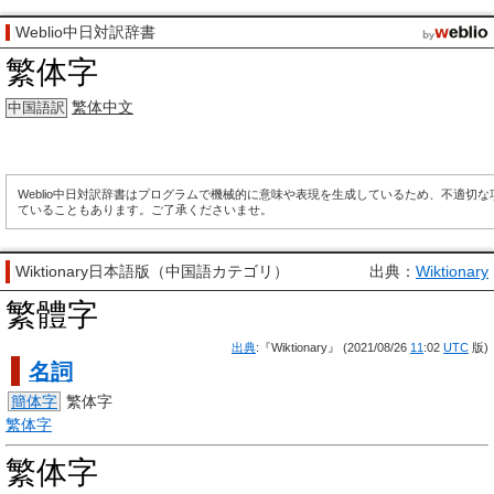
Weblio中日対訳辞書
繁体字
繁体中文
中国語訳
Weblio中日対訳辞書はプログラムで機械的に意味や表現を生成しているため、不適切
ていることもあります。ご了承くださいませ。
Wiktionary日本語版（中国語カテゴリ）
出典：
Wiktionary
繁體字
出典
:『Wiktionary』 (2021/08/26
11
:02
UTC
版)
名詞
簡体字
繁体字
繁体字
繁体字