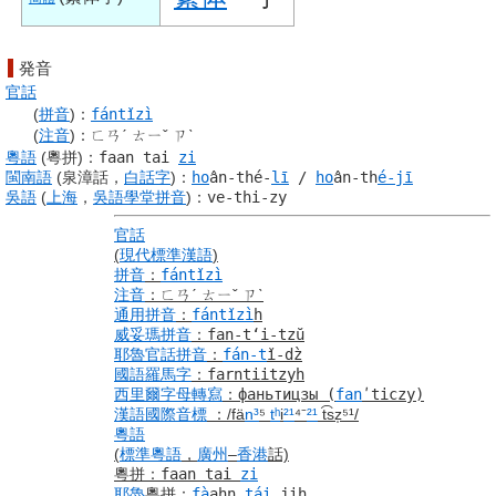
発音
官話
(
拼音
)
：
fántǐzì
(
注音
)
：
ㄈㄢˊ ㄊㄧˇ ㄗˋ
粵語
(粵拼)
：
faan tai
zi
閩南語
(泉漳話，
白話字
)
：
ho
ân-thé-
lī
/
ho
ân-th
é-jī
吳語
(
上海
，
吳語
學堂
拼音
)
：
ve-thi-zy
官話
(
現代標準漢語
)
拼音
：
fántǐzì
注音
：
ㄈㄢˊ ㄊㄧˇ ㄗˋ
通用拼音
：
fántǐzì
h
威妥瑪拼音
：
fan-tʻi-tzŭ
耶魯
官話
拼音
：
fá
n-t
ǐ-dz̀
國語羅馬字
：
farntiitzyh
西里爾字母
轉寫
：
фаньтицзы
(
fan
ʹticzy)
漢語
國際音標
：
/fä
n³
⁵
tʰ
i
²¹
⁴⁻
²¹
t͡sz̩⁵¹/
粵語
(
標準
粵語
，
廣州
–
香港
話)
粵拼
：
faan tai
zi
耶魯
粵拼
：
fà
ahn
tái
jih