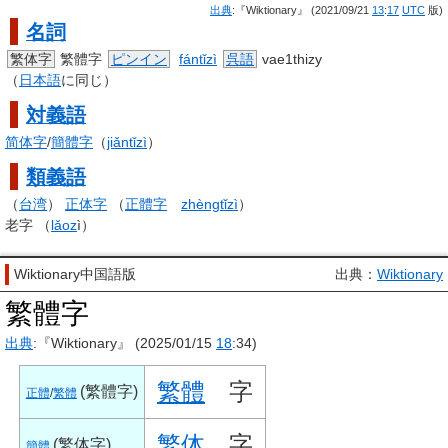
出典
:『Wiktionary』 (2021/09/21
13
:
17
UTC
版)
名詞
繁体字
繁體字
ピンイン
fántǐzì
呉語
vae1thizy
（
日本語
に同じ）
対義語
简体字
/
簡體字
（
jiǎntǐzì
）
類義語
（
台湾
）
正体字
（
正體字
zhèngtǐ
zì
）
老字 （
lǎ
oz
ì）
Wiktionary中国語版
出典：
Wiktionary
繁體字
出典
:『Wiktionary』 (2025/01/15
18
:34)
繁體
字
(
繁體字
)
正體
/
繁體
繁体
字
(
繁体字
)
簡體