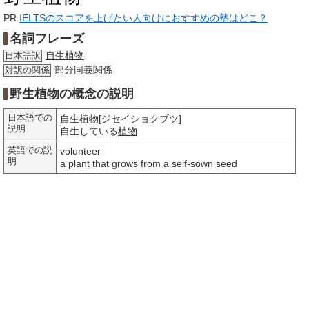
PR:
IELTSのスコアを上げたい人向けにおすすめの塾はどこ？
名詞フレーズ
自生植物
日本語訳
部分
同義
関係
対訳の関係
野生植物の概念の説明
日本語での
自生植物
[ジセイショクブツ]
説明
自生している
植物
英語での説
volunteer
明
a plant that grows from a self-sown seed