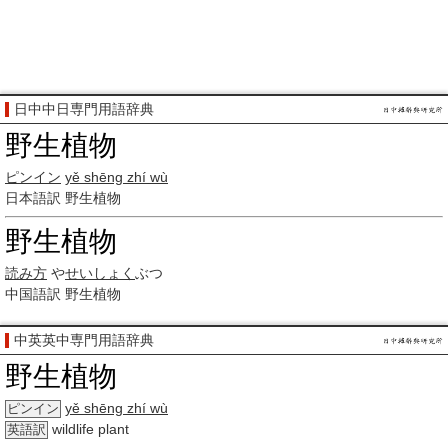
日中中日専門用語辞典
野生植物
ピンイン
yě shēng zhí wù
日本語訳
野生植物
野生植物
読み方
や
せいしょく
ぶつ
中国語訳
野生植物
中英英中専門用語辞典
野生植物
yě shēng zhí wù
ピンイン
wildlife plant
英語訳