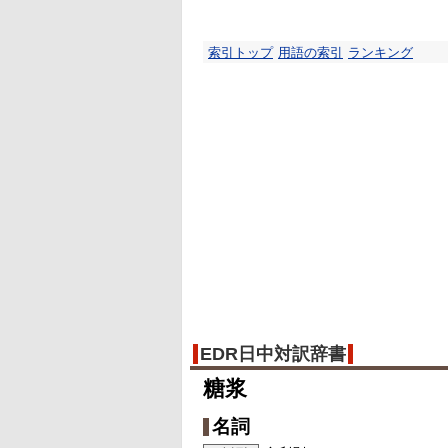
索引トップ
用語の索引
ランキング
EDR日中対訳辞書
糖浆
名詞