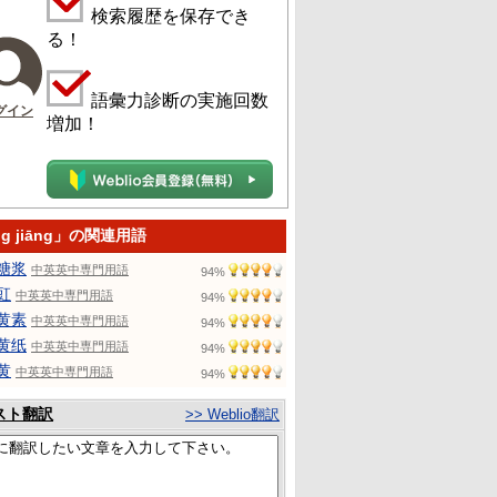
検索履歴を保存でき
る！
語彙力診断の実施回数
グイン
増加！
ng jiāng」の関連用語
糖浆
中英英中専門用語
94%
豇
中英英中専門用語
94%
黄素
中英英中専門用語
94%
黄纸
中英英中専門用語
94%
黄
中英英中専門用語
94%
スト翻訳
>> Weblio翻訳