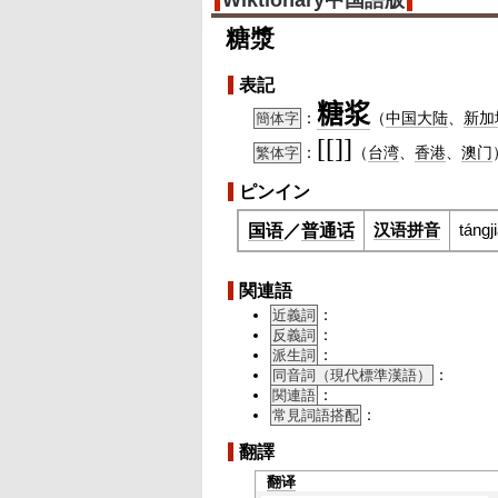
Wiktionary中国語版
糖漿
表記
糖浆
：
（
中国大陆
、
新加
簡体字
[[]]
：
（
台湾
、
香港
、
澳门
繁体字
ピンイン
汉语拼音
tángj
国语
／
普通话
関連語
：
近義詞
：
反義詞
：
派生詞
：
同音詞（現代標準漢語）
：
関連語
：
常見詞語搭配
翻譯
翻译