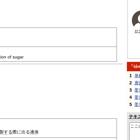
ロ
ion of sugar
「tá
1
单
2
唐
3
姜
4
姜
5
姜
テキ
製する
際に出る
液体