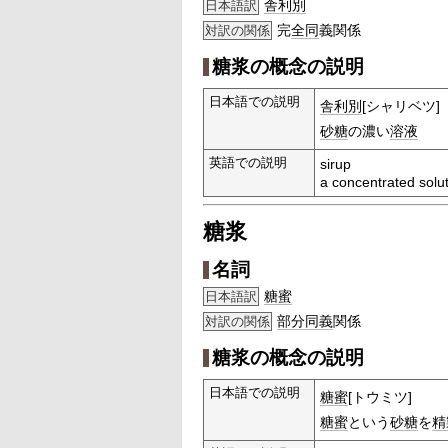
舎利別
日本語訳
完
全同
義関係
対訳の関係
糖浆の概念の説明
日本語での説明
舎利別
[シャリベツ]
砂糖
の濃い
溶液
英語での説明
sirup
a concentrated solut
糖浆
名詞
糖蜜
日本語訳
部分
同義
関係
対訳の関係
糖浆の概念の説明
日本語での説明
糖蜜
[トウミツ]
糖蜜
という
砂糖
を
精