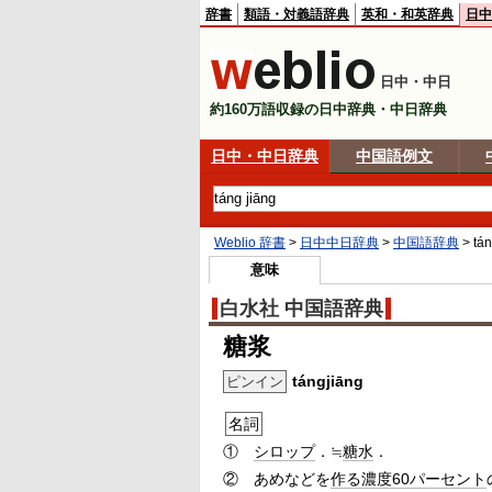
辞書
類語・対義語辞典
英和・和英辞典
日中
日中・中日
約160万語収録の日中辞典・中日辞典
日中・中日辞典
中国語例文
Weblio 辞書
>
日中中日辞典
>
中国語辞典
>
tán
意味
白水社 中国語辞典
糖浆
tángjiāng
ピンイン
名詞
①
シロップ
．≒
糖水
．
②
あめなどを
作る
濃度
60
パーセント