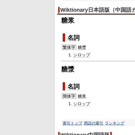
Wiktionary日本語版（中国
糖浆
名詞
繁体字
糖漿
シロップ
糖漿
名詞
簡体字
糖浆
シロップ
索引トップ
用語の索引
ランキング