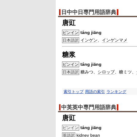
日中中日専門用語辞典
唐豇
táng jiāng
ピンイン
インゲン
、
インゲンマメ
日本語訳
糖浆
táng jiāng
ピンイン
糖みつ、
シロップ
、糖ミツ、
日本語訳
索引トップ
用語の索引
ランキング
中英英中専門用語辞典
唐豇
táng jiāng
ピンイン
kidney bean
英語訳