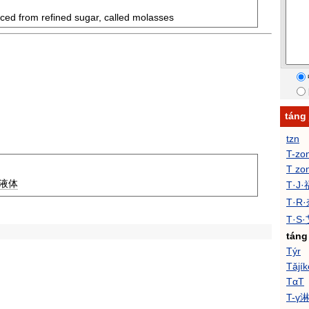
duced from refined sugar, called molasses
tán
tzn
T-zo
T zo
液体
T·J
T·R
T·S
táng
Týr
Tǎjík
TαT
T-