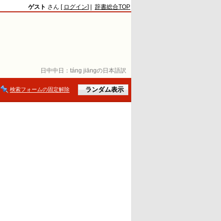
ゲスト
さん [
ログイン
] |
辞書総合TOP
日中中日：
táng jiāngの日本語訳
検索フォームの固定解除