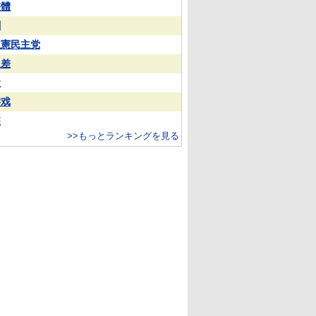
整體
蒯
立憲民主党
反差
犬
游戏
装
>>もっとランキングを見る