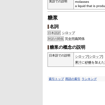
英語での説明
molasses
a liquid that is pro
糖浆
名詞
シロップ
日本語訳
完
全同
義関係
対訳の関係
糖浆の概念の説明
日本語での説明
シロップ
[
シロップ
]
果汁
に
砂糖
を加えた
索引トップ
用語の索引
ランキング