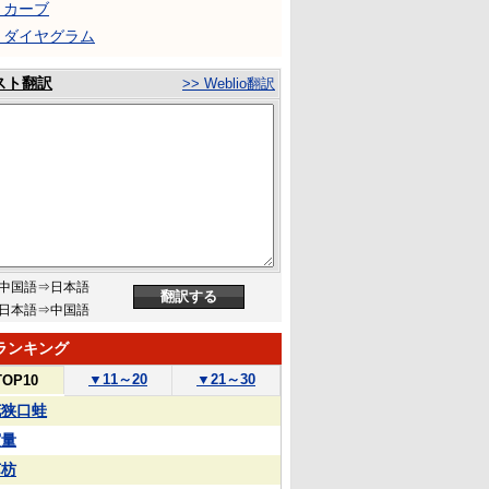
Ｓカーブ
Ｓダイヤグラム
スト翻訳
>> Weblio翻訳
中国語⇒日本語
日本語⇒中国語
ランキング
▼
11～20
▼
21～30
TOP10
花狭口蛙
実量
苏枋