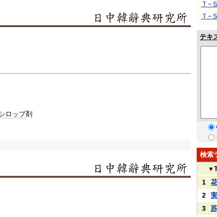
Ｔ−
Ｔ−
テキ
シロップ
剤
検索
▼
1
2
3