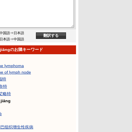
中国語⇒日本語
日本語⇒中国語
g jiāngのお隣キーワード
ne lymphoma
ne of lymph node
·福特
·奈特
·艾略特
 jiāng
è
γ淋巴组织增生性疾病