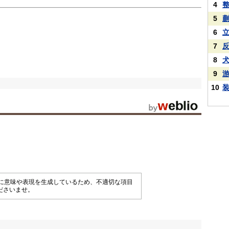
4
5
6
7
8
9
10
械的に意味や表現を生成しているため、不適切な項目
ださいませ。