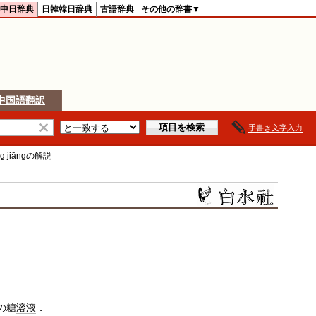
中日辞典
日韓韓日辞典
古語辞典
その他の辞書▼
中国語翻訳
手書き文字入力
g jiāng
の解説
の糖
溶液
．