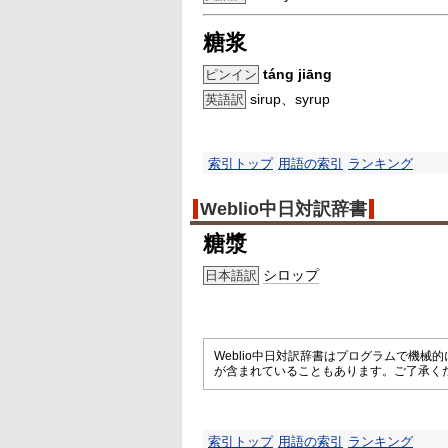
糖浆
táng jiāng
ピンイン
sirup、syrup
英語訳
索引トップ
用語の索引
ランキング
Weblio中日対訳辞書
糖漿
シロップ
日本語訳
Weblio中日対訳辞書はプログラムで機
が含まれていることもあります。ご了承く
索引トップ
用語の索引
ランキング