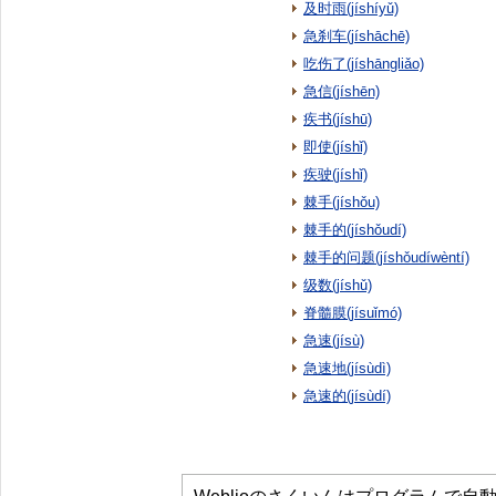
及时雨(jíshíyǔ)
急刹车(jíshāchē)
吃伤了(jíshāngliǎo)
急信(jíshēn)
疾书(jíshū)
即使(jíshǐ)
疾驶(jíshǐ)
棘手(jíshǒu)
棘手的(jíshǒudí)
棘手的问题(jíshǒudíwèntí)
级数(jíshǔ)
脊髓膜(jísuǐmó)
急速(jísù)
急速地(jísùdì)
急速的(jísùdí)