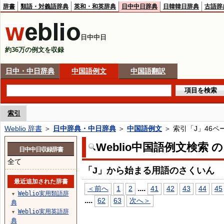
辞書
類語・対義語辞典
英和・和英辞典
日中中日辞典
日韓韓日辞典
古語辞
日中中日
約36万の例文を収録
日中・中日辞典
中国語例文
中国語翻訳
索引
Weblio 辞書
＞
日中辞典・中日辞典
＞
中国語例文
＞ 索引「J」46ペ
Weblio中国語例文検索 
日中中日収録辞書
全て
「J」から始まる用語のさくいん
最近追加された辞書
...
.
＜前へ
1
2
41
42
43
44
45
Weblio実用類語辞
▼
...
.
62
63
次へ＞
典
Weblio実用英語辞
▼
典