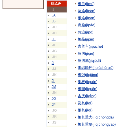
絞込み
极目(jímù)
J
急难(jínàn)
JA
极难(jínàn)
JB
疾跑(jípáo)
JC
急迫(jípò)
JD
JE
极品(jípǐn)
JF
吉普车(jípǔchē)
JG
急切(jíqiè)
JH
急切地(jíqièdì)
JI
击球顺序(jíqiúshùnxù)
JJ
极强(jíqiǎng)
JK
JL
集权(jíquán)
JM
极圈(jíquǎn)
JN
吉庆(jíqìng)
JO
及其(jíqí)
JP
极其(jíqí)
JQ
JR
极其重大(jíqíchóngdà)
JS
极其重要(jíqíchóngyāo)