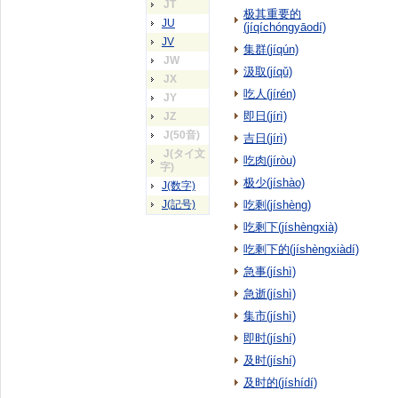
JT
极其重要的
JU
(jíqíchóngyāodí)
JV
集群(jíqún)
JW
汲取(jíqǔ)
JX
吃人(jírén)
JY
即日(jírì)
JZ
J(50音)
吉日(jírì)
J(タイ文
吃肉(jíròu)
字)
极少(jíshào)
J(数字)
J(記号)
吃剩(jíshèng)
吃剩下(jíshèngxià)
吃剩下的(jíshèngxiàdí)
急事(jíshì)
急逝(jíshì)
集市(jíshì)
即时(jíshí)
及时(jíshí)
及时的(jíshídí)