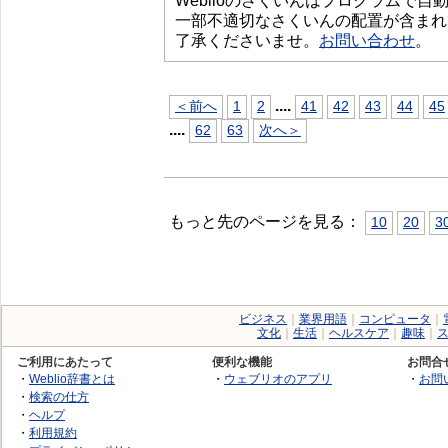
Weblioのさくいんはプログラムで
一部不適切なさくいんの配置が含まれ
了承くださいませ。
お問い合わせ
。
...
.
＜前へ
1
2
41
42
43
44
45
...
.
62
63
次へ＞
もっと先のページを見る：
10
20
3
ビジネス
｜
業界用語
｜
コンピュータ
｜
文化
｜
生活
｜
ヘルスケア
｜
趣味
｜
ご利用にあたって
便利な機能
お問合
・
Weblio辞書とは
・
ウェブリオのアプリ
・
お問
・
検索の仕方
・
ヘルプ
・
利用規約