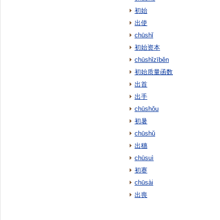
初始
出使
chūshǐ
初始资本
chūshǐzīběn
初始质量函数
出首
出手
chūshǒu
初暑
chūshǔ
出穗
chūsuì
初赛
chūsài
出喪