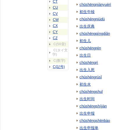
CT
chūshēngniányuèrì
CU
初生牛犊
CV
chūshēngniúdú
CW
CX
出生庆典
CY
chūshēngqìngdiǎn
CZ
初生儿
C(50音)
chūshēngrén
C(タイ文
字)
出生日
C(数字)
chūshēngrì
C(記号)
出生入死
chūshēngrùsǐ
初生水
chūshēngshuǐ
出生时间
chūshēngshíjiàn
出生申报
chūshēngshēnbào
出生申报单