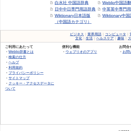
白水社 中国語辞典
Weblio中国語
日中中日専門用語辞典
中英英中専門用
Wiktionary日本語版
Wiktionary中
（中国語カテゴリ）
ビジネス
｜
業界用語
｜
コンピュータ
｜
文化
｜
生活
｜
ヘルスケア
｜
趣味
｜
ご利用にあたって
便利な機能
お問合
・
Weblio辞書とは
・
ウェブリオのアプリ
・
お問
・
検索の仕方
・
ヘルプ
・
利用規約
・
プライバシーポリシー
・
サイトマップ
・
クッキー・アクセスデータに
ついて