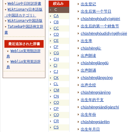
Weblio中日対訳辞書
絞込み
出生登记
▼
Wiktionary日本語版
C
▼
出生后第一个节日
（中国語カテゴリ）
CA
chūshēnghòudìyīgèjiérì
Wiktionary中国語版
▼
CB
出生后的第一个鲤鱼节
Tatoeba中国語例文辞
▼
CC
書
chūshēnghòudídìyīgèlǐyújié
CD
CE
出生率
最近追加された辞書
CF
chūshēnglù:
Weblio実用類語辞
▼
CG
出声朗读
典
CH
Weblio実用英語辞
▼
chūshēnglǎngdú
CI
典
出声朗诵
CJ
chūshēnglǎngsòng
CK
CL
出声念经
CM
chūshēngniànjìng
CN
出生年的干支
CO
chūshēngniándígànzhī
CP
出生年份
CQ
CR
chūshēngniánfèn
CS
出生年月日