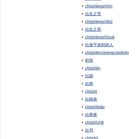
chūshēngzhìjīn
出生之苦
chūshēngzhīkǔ
出生之所
chūshēngzhīsuǒ
出身于农村的人
chūshēnyúnóngcūndírén
初审
chūshěn
出師
出师
chūshī
出師表
chūshībiǎo
出师者
chūshīzhě
出书
chūshū