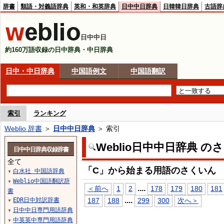
辞書
類語・対義語辞典
英和・和英辞典
日中中日辞典
日韓韓日辞典
古語辞
日中中日
約160万語収録の日中辞典・中日辞典
日中・中日辞典
中国語例文
中国語翻訳
索引
ランキング
Weblio 辞書
＞
日中中日辞典
＞ 索引
Weblio日中中日辞典 の
日中中日辞典収録辞書
全て
「C」から始まる用語のさくいん
白水社 中国語辞典
▼
Weblio中国語翻訳辞
▼
...
.
＜前へ
1
2
178
179
180
181
書
...
.
EDR日中対訳辞書
187
188
299
300
次へ＞
▼
日中中日専門用語辞典
▼
中英英中専門用語辞典
▼