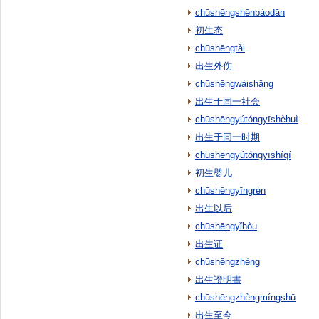
chūshēngshēnbàodān
初生态
chūshēngtài
出生外伤
chūshēngwàishāng
出生于同一社会
chūshēngyútóngyīshèhuì
出生于同一时期
chūshēngyútóngyīshíqí
初生婴儿
chūshēngyīngrén
出生以后
chūshēngyǐhòu
出生证
chūshēngzhèng
出生證明書
chūshēngzhèngmíngshū
出生至今