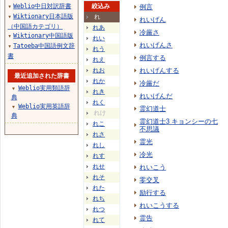
Weblio中日対訳辞書
絞込み
例言
▼
Wiktionary日本語版
れ
▼
れいげん
（中国語カテゴリ）
れあ
冷厳さ
Wiktionary中国語版
▼
れい
れいげんさ
Tatoeba中国語例文辞
▼
れう
書
例言する
れえ
れお
れいげんする
最近追加された辞書
れか
冷厳だ
Weblio実用類語辞
▼
れき
れいげんだ
典
れく
Weblio実用英語辞
▼
霊幻道士
れけ
典
霊幻道士3 キョンシーの七
れこ
不思議
れさ
霊光
れし
冷光
れす
れせ
れいこう
れそ
零交叉
れた
励行する
れち
れいこうする
れつ
霊告
れて