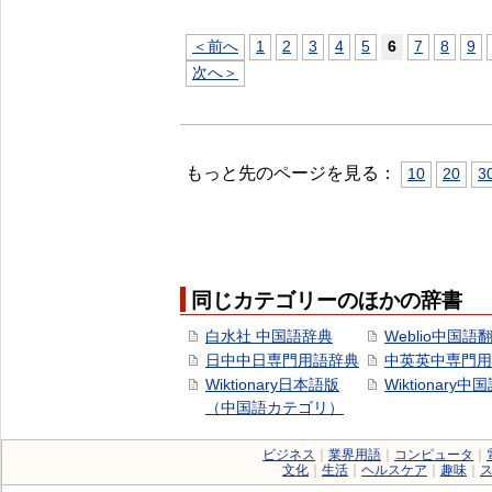
＜前へ
1
2
3
4
5
6
7
8
9
次へ＞
もっと先のページを見る：
10
20
3
同じカテゴリーのほかの辞書
白水社 中国語辞典
Weblio中国語
日中中日専門用語辞典
中英英中専門用
Wiktionary日本語版
Wiktionary中
（中国語カテゴリ）
ビジネス
｜
業界用語
｜
コンピュータ
｜
文化
｜
生活
｜
ヘルスケア
｜
趣味
｜