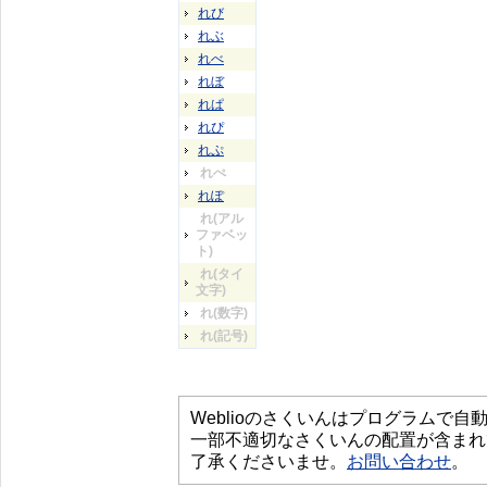
れび
れぶ
れべ
れぼ
れぱ
れぴ
れぷ
れぺ
れぽ
れ(アル
ファベッ
ト)
れ(タイ
文字)
れ(数字)
れ(記号)
Weblioのさくいんはプログラムで
一部不適切なさくいんの配置が含まれ
了承くださいませ。
お問い合わせ
。