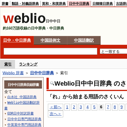
辞書
類語・対義語辞典
英和・和英辞典
日中中日辞典
日韓韓日辞典
古語辞
日中中日
約160万語収録の日中辞典・中日辞典
日中・中日辞典
中国語例文
中国語翻訳
索引
ランキング
Weblio 辞書
＞
日中中日辞典
＞ 索引
Weblio日中中日辞典 の
日中中日辞典収録辞書
全て
「れ」から始まる用語のさくいん
白水社 中国語辞典
▼
Weblio中国語翻訳辞
▼
＜前へ
1
2
3
4
5
6
7
8
9
書
EDR日中対訳辞書
次へ＞
▼
日中中日専門用語辞典
▼
中英英中専門用語辞典
▼