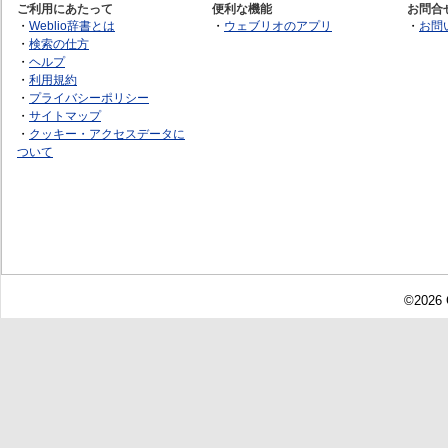
ご利用にあたって
便利な機能
お問合
・
Weblio辞書とは
・
ウェブリオのアプリ
・
お問
・
検索の仕方
・
ヘルプ
・
利用規約
・
プライバシーポリシー
・
サイトマップ
・
クッキー・アクセスデータに
ついて
©2026 