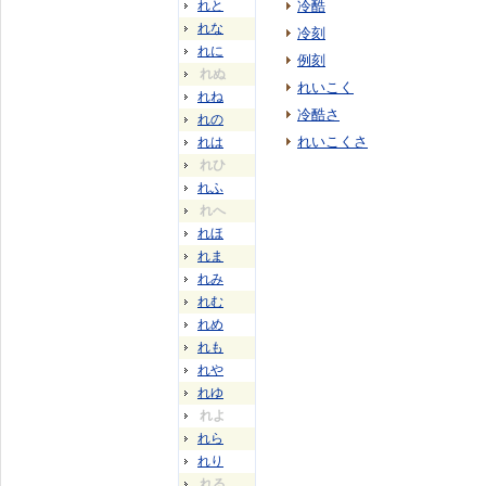
れと
冷酷
れな
冷刻
れに
例刻
れぬ
れいこく
れね
冷酷さ
れの
れいこくさ
れは
れひ
れふ
れへ
れほ
れま
れみ
れむ
れめ
れも
れや
れゆ
れよ
れら
れり
れる