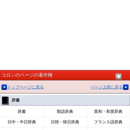
コロンのページの著作権
トップページに戻る
ページ上部に戻る
辞書
辞書
類語辞典
英和・和英辞典
日中・中日辞典
日韓・韓日辞典
フランス語辞典