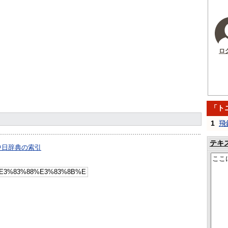
ロ
「ト
1
飛
テキ
中日辞典の索引