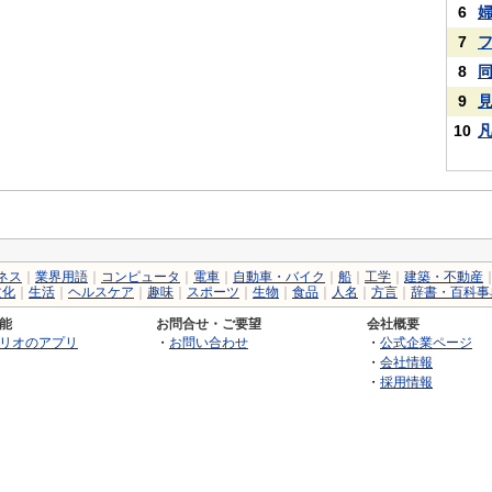
6
7
8
9
10
ネス
｜
業界用語
｜
コンピュータ
｜
電車
｜
自動車・バイク
｜
船
｜
工学
｜
建築・不動産
文化
｜
生活
｜
ヘルスケア
｜
趣味
｜
スポーツ
｜
生物
｜
食品
｜
人名
｜
方言
｜
辞書・百科事
能
お問合せ・ご要望
会社概要
リオのアプリ
・
お問い合わせ
・
公式企業ページ
・
会社情報
・
採用情報