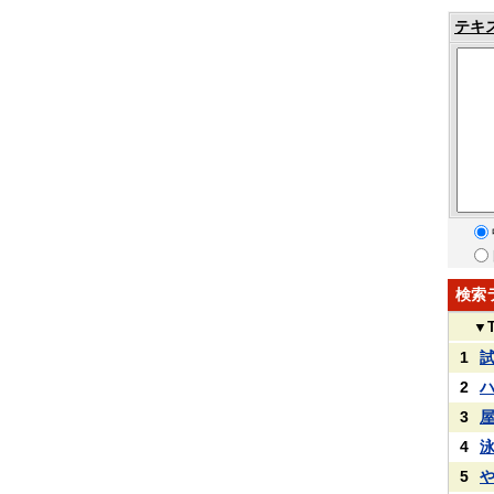
テキ
検索
▼
1
2
3
4
5