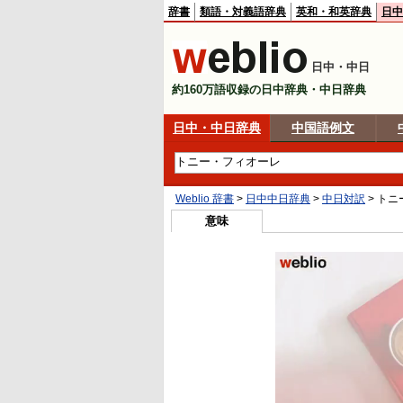
辞書
類語・対義語辞典
英和・和英辞典
日中
日中・中日
約160万語収録の日中辞典・中日辞典
日中・中日辞典
中国語例文
Weblio 辞書
>
日中中日辞典
>
中日対訳
>
トニ
意味