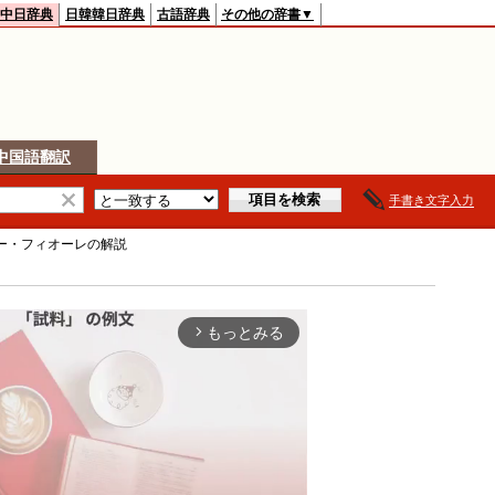
中日辞典
日韓韓日辞典
古語辞典
その他の辞書▼
中国語翻訳
手書き文字入力
ー・フィオーレ
の解説
もっとみる
arrow_forward_ios