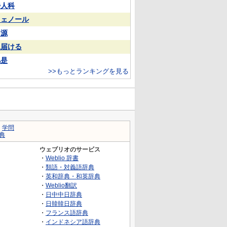
婦人科
フェノール
同源
見届ける
凡是
>>もっとランキングを見る
｜
学問
典
ウェブリオのサービス
・
Weblio 辞書
・
類語・対義語辞典
・
英和辞典・和英辞典
・
Weblio翻訳
・
日中中日辞典
・
日韓韓日辞典
・
フランス語辞典
・
インドネシア語辞典