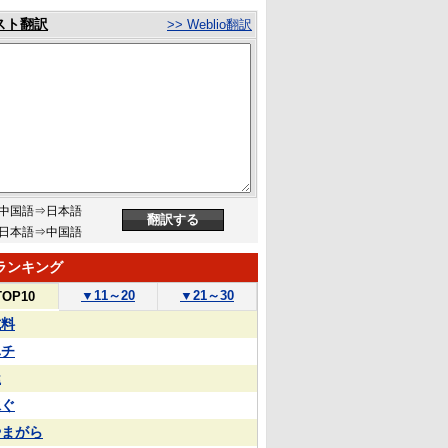
スト翻訳
>> Weblio翻訳
中国語⇒日本語
日本語⇒中国語
ランキング
▼
11～20
▼
21～30
TOP10
試料
ハチ
屋
泳ぐ
やまがら