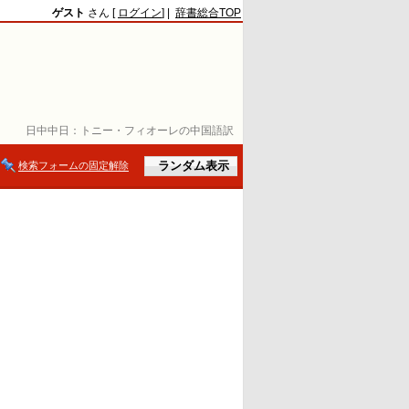
ゲスト
さん [
ログイン
] |
辞書総合TOP
日中中日：
トニー・フィオーレの中国語訳
検索フォームの固定解除