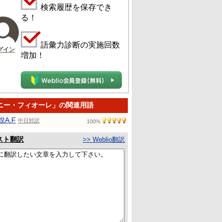
検索履歴を保存でき
る！
語彙力診断の実施回数
グイン
増加！
ニー・フィオーレ」の関連用語
銳A.F
中日対訳
100%
スト翻訳
>> Weblio翻訳