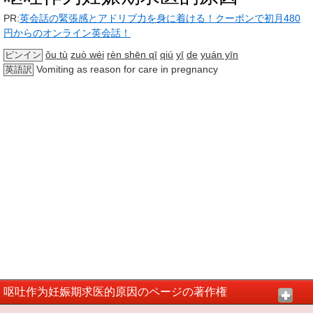
PR:
英会話の緊張感とアドリブ力を身に着ける！クーポンで初月480
円からのオンライン英会話！
ǒu tù
zuò wéi
rèn shēn qī
qiú
yī
de
yuán yīn
ピンイン
Vomiting as reason for care in pregnancy
英語訳
呕吐作为妊娠期求医的原因のページの著作権