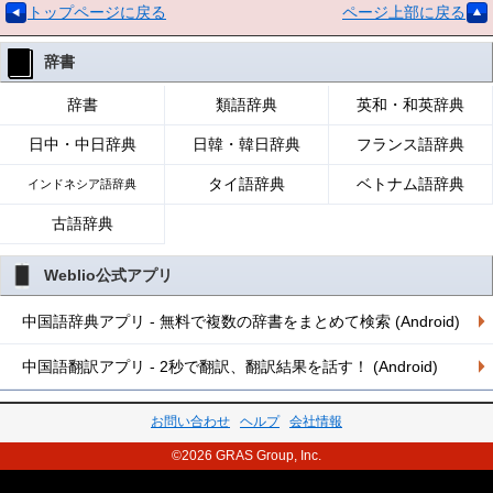
トップページに戻る
ページ上部に戻る
辞書
辞書
類語辞典
英和・和英辞典
日中・中日辞典
日韓・韓日辞典
フランス語辞典
タイ語辞典
ベトナム語辞典
インドネシア語辞典
古語辞典
Weblio公式アプリ
中国語辞典アプリ - 無料で複数の辞書をまとめて検索 (Android)
中国語翻訳アプリ - 2秒で翻訳、翻訳結果を話す！ (Android)
お問い合わせ
ヘルプ
会社情報
©2026 GRAS Group, Inc.