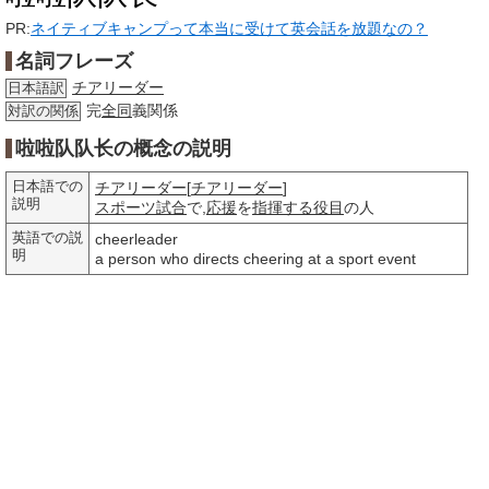
PR:
ネイティブキャンプって本当に受けて英会話を放題なの？
名詞フレーズ
チアリーダー
日本語訳
完
全同
義関係
対訳の関係
啦啦队队长の概念の説明
日本語での
チアリーダー
[
チアリーダー
]
説明
スポーツ
試合
で,
応援
を
指揮する
役目
の人
英語での説
cheerleader
明
a person who directs cheering at a sport event