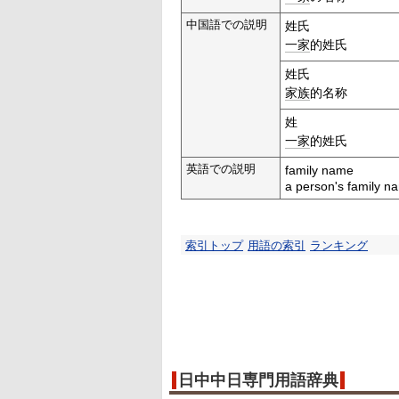
中国語での説明
姓氏
一家
的姓氏
姓氏
家族
的名称
姓
一家
的姓氏
英語での説明
family name
a person's family n
索引トップ
用語の索引
ランキング
日中中日専門用語辞典