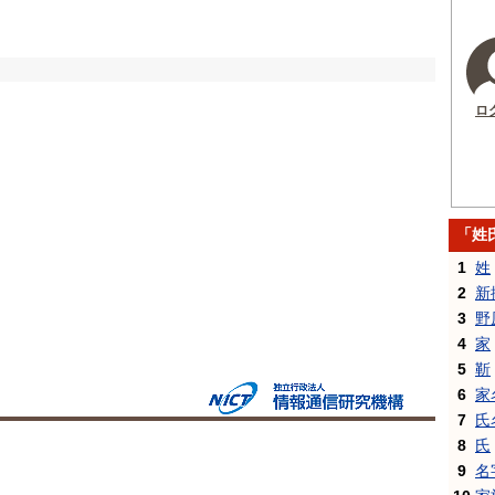
ロ
「姓
1
姓
2
新
3
野
4
家
5
靳
6
家
7
氏
8
氏
9
名