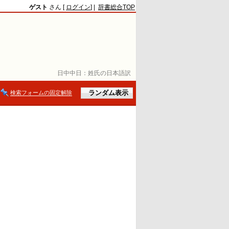
ゲスト
さん [
ログイン
] |
辞書総合TOP
日中中日：
姓氏の日本語訳
検索フォームの固定解除