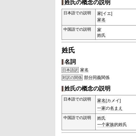
姓氏の概念の説明
日本語での説明
家[イエ]
家名
中国語での説明
家
姓氏
姓氏
名詞
家名
日本語訳
部分
同義
関係
対訳の関係
姓氏の概念の説明
日本語での説明
家名
[カメイ]
一家
の
名まえ
中国語での説明
姓氏
一个
家族
的姓氏