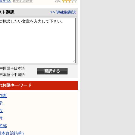
族姓氏
日中対訳辞書
72%
スト翻訳
>> Weblio翻訳
中国語⇒日本語
日本語⇒中国語
のお隣キーワード
判断
学
权
牌
简称
(日本政治结构)