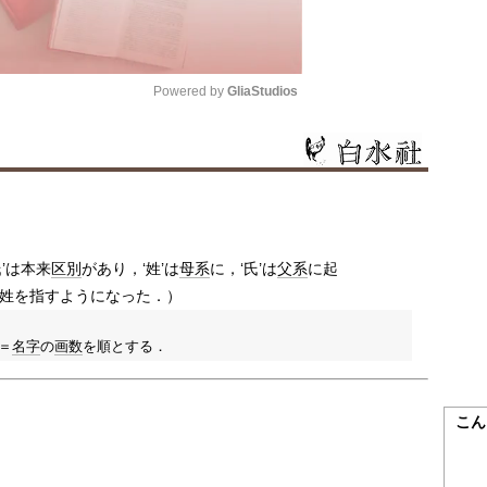
Powered by 
GliaStudios
Mute
氏’は本来
区別
があり，‘姓’は
母系
に，‘氏’は
父系
に起
姓を指すようになった．）
。＝
名字
の
画数
を順とする．
こん