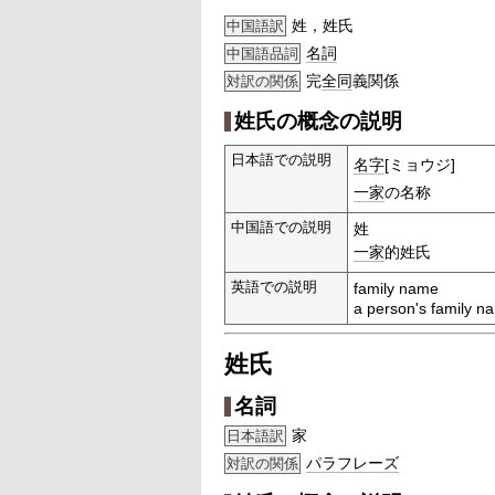
姓，姓氏
中国語訳
名詞
中国語品詞
完
全同
義関係
対訳の関係
姓氏の概念の説明
日本語での説明
名字
[ミョウジ]
一家
の名称
中国語での説明
姓
一家
的姓氏
英語での説明
family name
a person's family n
姓氏
名詞
家
日本語訳
パラフレーズ
対訳の関係