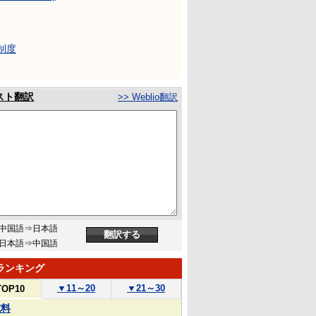
制度
スト翻訳
>> Weblio翻訳
中国語⇒日本語
日本語⇒中国語
ランキング
▼
11～20
▼
21～30
TOP10
試料