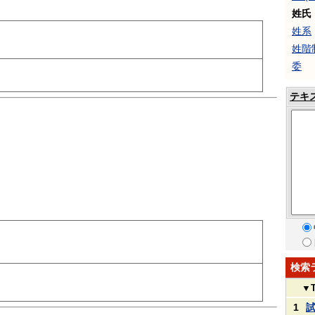
姓氏
姓系
姓階
委
テキ
検索
▼
1