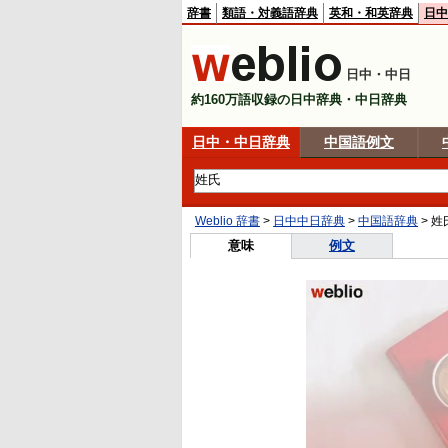
辞書
類語・対義語辞典
英和・和英辞典
日中
日中・中日
約160万語収録の日中辞典・中日辞典
日中・中日辞典
中国語例文
Weblio 辞書
>
日中中日辞典
>
中国語辞典
>
姓
意味
例文