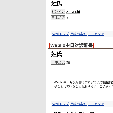
姓氏
xìng shì
ピンイン
姓
日本語訳
索引トップ
用語の索引
ランキング
Weblio中日対訳辞書
姓氏
姓
日本語訳
Weblio中日対訳辞書はプログラムで機
が含まれていることもあります。ご了承く
索引トップ
用語の索引
ランキング