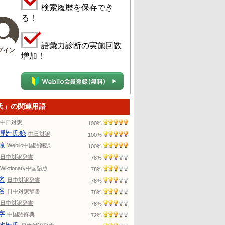
検索履歴を保存でき
る！
語彙力診断の実施回数
グイン
増加！
氏」の関連用語
中日対訳
100%
撰姓氏錄
中日対訳
100%
原
Weblio中国語翻訳
100%
日中対訳辞書
78%
Wiktionary中国語版
78%
名
日中対訳辞書
78%
名
日中対訳辞書
78%
日中対訳辞書
78%
字
中国語辞典
72%