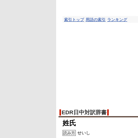
索引トップ
用語の索引
ランキング
EDR日中対訳辞書
姓氏
せいし
読み方