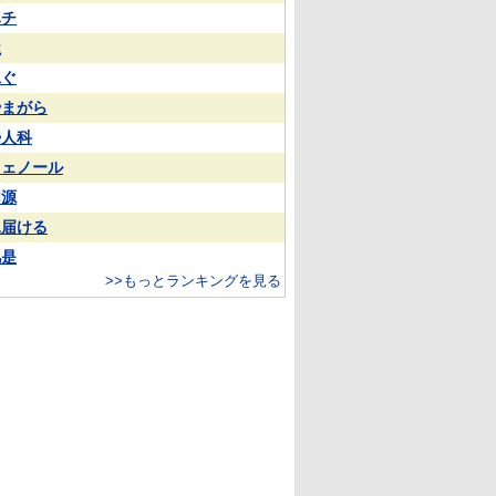
ハチ
屋
泳ぐ
やまがら
婦人科
フェノール
同源
見届ける
凡是
>>もっとランキングを見る