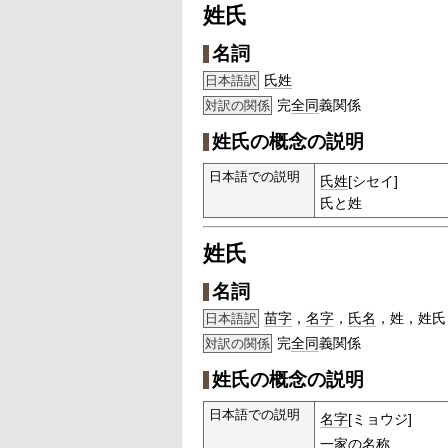
姓氏
名詞
氏姓
日本語訳
完
全同
義関係
対訳の関係
姓氏の概念の説明
日本語での説明
氏姓
[シセイ]
氏と姓
姓氏
名詞
苗字
，
名字
，
氏名
，姓，姓氏
日本語訳
完
全同
義関係
対訳の関係
姓氏の概念の説明
日本語での説明
名字
[ミョウジ]
一家
の名称