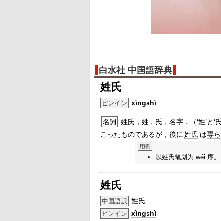
白水社 中国語辞典
姓氏
xìngshì
ピンイン
名詞
姓氏，姓，氏，
名字
．（‘姓’と‘
こったものであるが，後に‘
姓氏
’は
専ら
用例
以姓氏笔划为 wéi 序
姓氏
姓氏
中国語訳
xìngshì
ピンイン