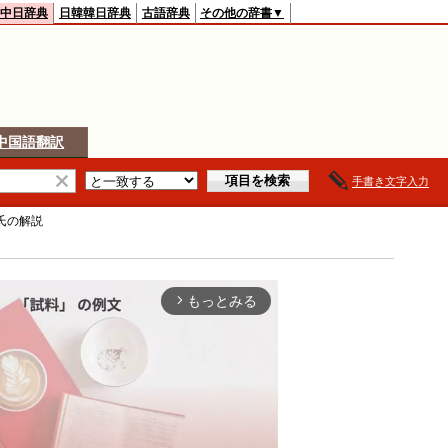
中日辞典
日韓韓日辞典
古語辞典
その他の辞書▼
中国語翻訳
手書き文字入力
氏
の解説
もっとみる
arrow_forward_ios