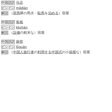
马店
中国語訳
mǎdiàn
ピンイン
（
荷馬
隊の馬夫・
駄馬
を
泊める
）宿屋
解説
客栈
中国語訳
kèzhàn
ピンイン
（
設備
の粗末な）宿屋
解説
旅馆
中国語訳
lǚguǎn
ピンイン
（
中国人
旅行者
の
利用する
中国式
の小
規模
な）宿屋
解説