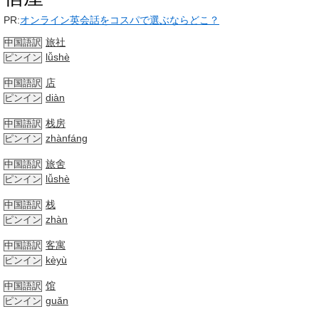
PR:
オンライン英会話をコスパで選ぶならどこ？
旅社
中国語訳
lǚshè
ピンイン
店
中国語訳
diàn
ピンイン
栈房
中国語訳
zhànfáng
ピンイン
旅舍
中国語訳
lǚshè
ピンイン
栈
中国語訳
zhàn
ピンイン
客寓
中国語訳
kèyù
ピンイン
馆
中国語訳
guǎn
ピンイン