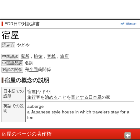
EDR日中対訳辞書
宿屋
やどや
読み方
寓所
，
旅馆
，
客栈
，
旅店
中国語訳
名詞
中国語品詞
完
全同
義関係
対訳の関係
宿屋の概念の説明
日本語での
宿屋[ヤドヤ]
説明
旅行
客を
泊める
ことを
業とする
日本風
の家
英語での説
auberge
明
a Japanese
style
house in which travelers
stay
for a
fee
宿屋のページの著作権