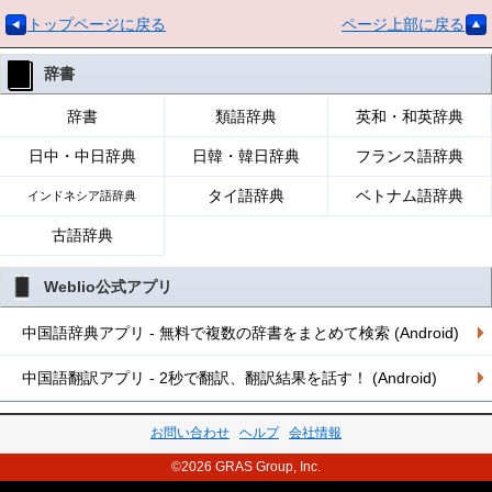
トップページに戻る
ページ上部に戻る
辞書
辞書
類語辞典
英和・和英辞典
日中・中日辞典
日韓・韓日辞典
フランス語辞典
タイ語辞典
ベトナム語辞典
インドネシア語辞典
古語辞典
Weblio公式アプリ
中国語辞典アプリ - 無料で複数の辞書をまとめて検索 (Android)
中国語翻訳アプリ - 2秒で翻訳、翻訳結果を話す！ (Android)
お問い合わせ
ヘルプ
会社情報
©2026 GRAS Group, Inc.