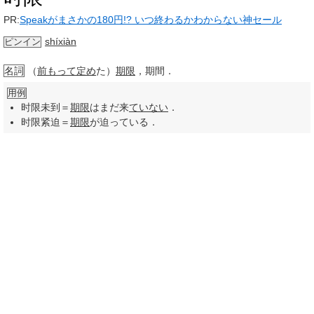
PR:
Speakがまさかの180円!? いつ終わるかわからない神セール
shíxiàn
ピンイン
名詞
（
前もって
定め
た）
期限
，期間．
用例
时限未到＝
期限
はまだ来
ていない
．
时限紧迫＝
期限
が迫っている．