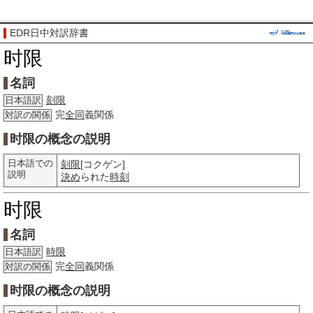
EDR日中対訳辞書
时限
名詞
刻限
日本語訳
完
全同
義関係
対訳の関係
时限の概念の説明
日本語での
刻限
[コクゲン]
説明
決め
られた
時刻
时限
名詞
時限
日本語訳
完
全同
義関係
対訳の関係
时限の概念の説明