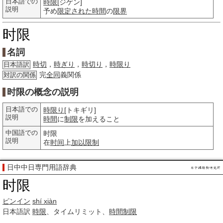
日本語での
時限
[ジゲン]
説明
予め
限定された
時間
の
限界
时限
名詞
時切
，
時ぎり
，
時切り
，
時限り
日本語訳
完
全同
義関係
対訳の関係
时限の概念の説明
日本語での
時限り
[トキギリ]
説明
時間
に
制限
を加えること
中国語での
时限
説明
在
时间
上
加以
限制
日中中日専門用語辞典
时限
ピンイン
shí xiàn
日本語訳
時限
、タイムリミット、
時間
制限