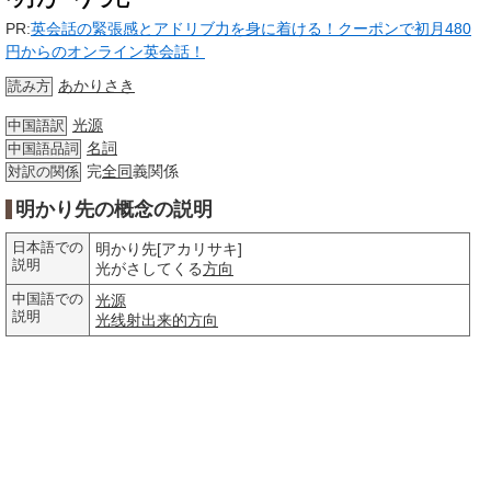
PR:
英会話の緊張感とアドリブ力を身に着ける！クーポンで初月480
円からのオンライン英会話！
あかりさき
読み方
光源
中国語訳
名詞
中国語品詞
完
全同
義関係
対訳の関係
明かり先の概念の説明
日本語での
明かり先[アカリサキ]
説明
光がさしてくる
方向
中国語での
光源
説明
光线
射出
来的方向