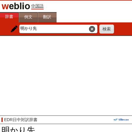
中国語
辞書
例文
翻訳
EDR日中対訳辞書
明かり先