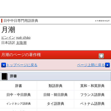
日中中日専門用語辞典
月潮
ピンイン
yuè cháo
日本語訳
太陰潮
月潮のページの著作権
トップページに戻る
ページ上部に戻る
辞書
辞書
類語辞典
英和・和英辞典
日中・中日辞典
日韓・韓日辞典
フランス語辞典
タイ語辞典
ベトナム語辞典
インドネシア語辞典