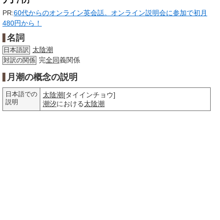
PR:
60代からのオンライン英会話。オンライン説明会に参加で初月
480円から！
名詞
太陰潮
日本語訳
完
全同
義関係
対訳の関係
月潮の概念の説明
日本語での
太陰潮
[タイインチョウ]
説明
潮汐
における
太陰潮