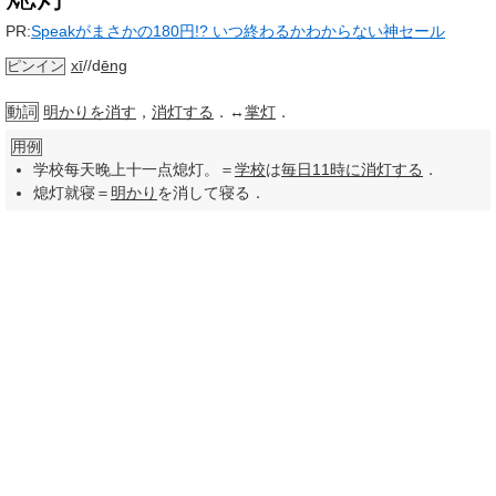
PR:
Speakがまさかの180円!? いつ終わるかわからない神セール
xī
//d
ēng
ピンイン
動詞
明かりを消す
，
消灯する
．↔
掌灯
．
用例
学校每天晚上十一点熄灯。＝
学校
は
毎日
11
時に
消灯する
．
熄灯就寝＝
明かり
を消して寝る．