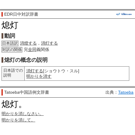
EDR日中対訳辞書
熄灯
動詞
消燈する
，
消灯する
日本語訳
完
全同
義関係
対訳の関係
熄灯の概念の説明
日本語での
消灯する
[ショウトウ・スル]
説明
明かりを消す
Tatoeba中国語例文辞書
出典：
Tatoeba
熄灯。
明かりを消しなさい。
明かりを消して。