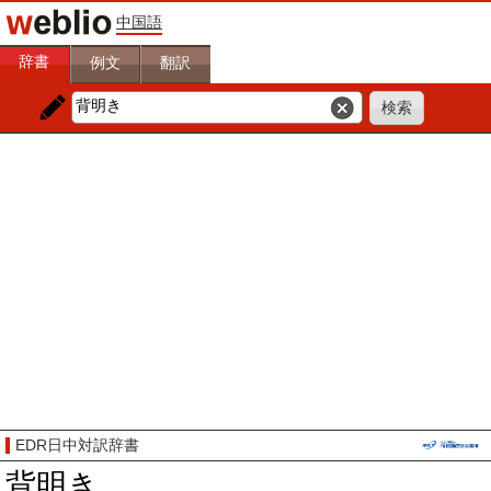
中国語
辞書
例文
翻訳
EDR日中対訳辞書
背明き