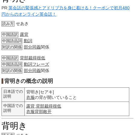
PR:
英会話の緊張感とアドリブ力を身に着ける！クーポンで初月480
円からのオンライン英会話！
せあき
読み方
露背
中国語訳
動詞
中国語品詞
部分
同義
関係
対訳の関係
背部裁得很低
中国語訳
動詞
フレーズ
中国語品詞
部分
同義
関係
対訳の関係
背明きの概念の説明
日本語での
背明き[セアキ]
説明
衣服
の背が開いていること
中国語での
露背
,
背部裁得很低
説明
衣服
背部
敞开
背明き