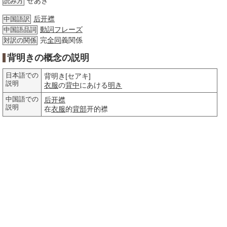
せあき
読み方
后开襟
中国語訳
動詞
フレーズ
中国語品詞
完
全同
義関係
対訳の関係
背明きの概念の説明
日本語での
背明き[セアキ]
説明
衣服
の
背中
にあける
明き
中国語での
后开襟
説明
在
衣服
的
背部
开的襟